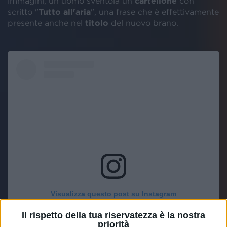
immagini, un uomo sventola un
cartellone
con
scritto "
Tutto all'aria
", una frase che è effettivamente
presente anche nel
titolo
del nuovo brano.
Visualizza questo post su Instagram
Il rispetto della tua riservatezza è la nostra
priorità