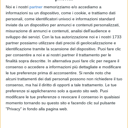
Noi e i nostri
partner
memorizziamo e/o accediamo a
informazioni su un dispositivo, come i cookie, e trattiamo dati
personali, come identificatori univoci e informazioni standard
inviate da un dispositivo per annunci e contenuti personalizzati,
misurazione di annunci e contenuti, analisi dell'audience e
sviluppo dei servizi.
Con la tua autorizzazione noi e i nostri 1733
partner possiamo utilizzare dati precisi di geolocalizzazione e
Un post condiviso da Marco Mengoni (@mengonimarcoofficial)
identificazione tramite la scansione del dispositivo. Puoi fare clic
per consentire a noi e ai nostri partner il trattamento per le
finalità sopra descritte. In alternativa puoi fare clic per negare il
consenso o accedere a informazioni più dettagliate e modificare
In realtà, nei
giorni scorsi
, "Mandare tutto all'aria" è
le tue preferenze prima di acconsentire.
Si rende noto che
stato presentato in
anteprima
nella scuola di
Amici
alcuni trattamenti dei dati personali possono non richiedere il tuo
di Maria de Filippi
, dove i ballerini hanno
consenso, ma hai il diritto di opporti a tale trattamento. Le tue
improvvisato una danza sulle note del singolo, allora
preferenze si applicheranno solo a questo sito web. Puoi
ancora "
senza nome
". La maestra
Celentano
, che è
modificare le tue preferenze o revocare il consenso in qualsiasi
solita indossare
magliette
con
scritte significative
,
momento tornando su questo sito e facendo clic sul pulsante
ha scelto per la puntata una
t-shirt
che riportava
"Privacy" in fondo alla pagina web.
proprio le parole "
Mandare tutto all'aria
".
Inoltre, il nuovo brano di Marco Mengoni è stato