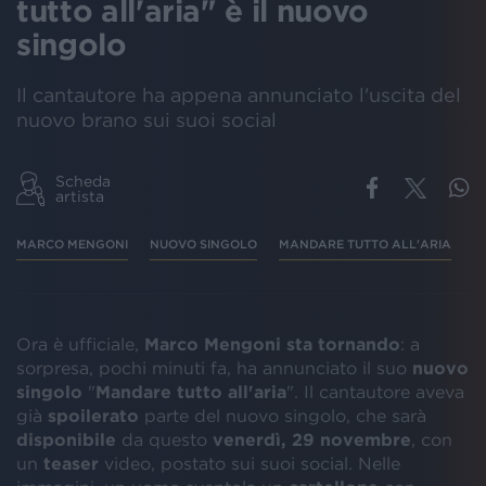
tutto all'aria" è il nuovo
singolo
Il cantautore ha appena annunciato l'uscita del
nuovo brano sui suoi social
Scheda
artista
MARCO MENGONI
NUOVO SINGOLO
MANDARE TUTTO ALL'ARIA
S
Ora è ufficiale,
Marco Mengoni sta tornando
: a
sorpresa, pochi minuti fa, ha annunciato il suo
nuovo
singolo
"
Mandare tutto all'aria
". Il cantautore aveva
già
spoilerato
parte del nuovo singolo, che sarà
disponibile
da questo
venerdì, 29 novembre
, con
un
teaser
video, postato sui suoi social. Nelle