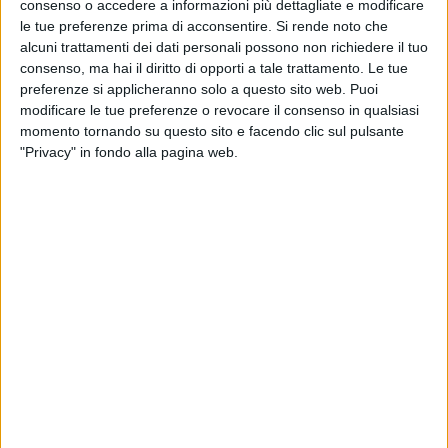
consenso o accedere a informazioni più dettagliate e modificare
le tue preferenze prima di acconsentire.
Si rende noto che
Visualizza questo post su Instagram
alcuni trattamenti dei dati personali possono non richiedere il tuo
consenso, ma hai il diritto di opporti a tale trattamento. Le tue
preferenze si applicheranno solo a questo sito web. Puoi
modificare le tue preferenze o revocare il consenso in qualsiasi
momento tornando su questo sito e facendo clic sul pulsante
"Privacy" in fondo alla pagina web.
Un post condiviso da Marco Mengoni (@mengonimarcoofficial)
“
Ci sono momenti nei quali pensi che potresti fare
anche altro
,
che avresti potuto far altro, che forse
non sei all’altezza e che forse neanche te lo meriti
”,
ha raccontato con emozione qualche giorno fa.
Marco Mengoni
ha aggiunto: “
Poi arriva una valanga
di energia, neanche fossi in una puntata di dragon