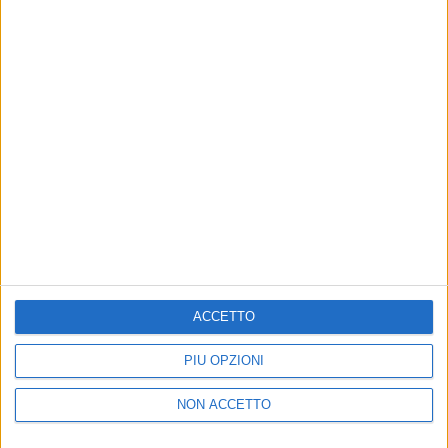
PHOTOGALLERY
MARCO MENGONI AL CIRCO
MASSIMO (15/07/2023)
24
FOTO
di
Andrea Daz
© Riproduzione riservata
ACCETTO
Ultime news
Vedi tutte
PIÙ OPZIONI
NON ACCETTO