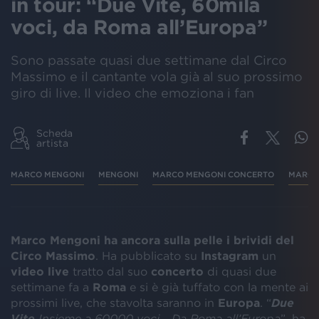
in tour: “Due Vite, 60mila
voci, da Roma all’Europa”
Sono passate quasi due settimane dal Circo
Massimo e il cantante vola già al suo prossimo
giro di live. Il video che emoziona i fan
Scheda
artista
MARCO MENGONI
MENGONI
MARCO MENGONI CONCERTO
MARCO
Marco Mengoni ha ancora sulla pelle i brividi del
Circo Massimo
. Ha pubblicato su
Instagram
un
video live
tratto dal suo
concerto
di quasi due
settimane fa a
Roma
e si è già tuffato con la mente ai
prossimi live, che stavolta saranno in
Europa
. “
Due
Vite
Insieme a 60000 voci… Da Roma all’Europa
”, ha