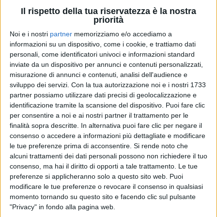
non si può fare, anche perché il sonno è molto
Il rispetto della tua riservatezza è la nostra
importante
”,
risponde
il cantautore. “
Di solito, per
priorità
non stressarmi, mi sfogo con il tennis. Dato che
Noi e i nostri
partner
memorizziamo e/o accediamo a
purtroppo il mio crociato ha deciso di non
informazioni su un dispositivo, come i cookie, e trattiamo dati
adempiere più al suo ruolo, non potrò giocare e
personali, come identificatori univoci e informazioni standard
quindi sarò molto stressato… state attenti quando mi
inviate da un dispositivo per annunci e contenuti personalizzati,
vedete in giro!
”,
scherza
ai nostri microfoni nella
misurazione di annunci e contenuti, analisi dell'audience e
video-intervista #atupertu
che potete vedere
qui
sviluppo dei servizi.
Con la tua autorizzazione noi e i nostri 1733
sotto
.
partner possiamo utilizzare dati precisi di geolocalizzazione e
identificazione tramite la scansione del dispositivo. Puoi fare clic
per consentire a noi e ai nostri partner il trattamento per le
finalità sopra descritte. In alternativa puoi fare clic per negare il
consenso o accedere a informazioni più dettagliate e modificare
le tue preferenze prima di acconsentire.
Si rende noto che
alcuni trattamenti dei dati personali possono non richiedere il tuo
consenso, ma hai il diritto di opporti a tale trattamento. Le tue
preferenze si applicheranno solo a questo sito web. Puoi
modificare le tue preferenze o revocare il consenso in qualsiasi
#ATUPERTU CON MARCO MENGONI
momento tornando su questo sito e facendo clic sul pulsante
(#RILIVE)
"Privacy" in fondo alla pagina web.