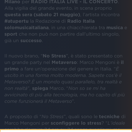
Milano
per
RADIO ITALIA LIVE - IL CONCERTO
.
Alla vigilia del grande evento, in scena proprio
questa sera (sabato 21 maggio)
, l’artista incontra
#atupertu
la Redazione di
Radio Italia
solomusicaitaliana
, in una chiacchierata tra
musica
e
sport
che non può non partire dall’ultimo singolo,
già un
successo
.
Il nuovo brano, “
No Stress
”, è stato presentato con
un grande party nel
Metaverso
: Marco Mengoni è
il
primo
a fare un’operazione del genere in Italia. “
È
uscito in una forma molto moderna. Sapete cos’è il
Metaverso?.È un mondo quasi parallelo, tra realtà e
non realtà
”,
spiega
Marco. “
Non so se mi ha
avvicinato di più alla tecnologia, ma ho capito di più
come funzionerà il Metaverso
”.
A proposito di “
No Stress
”, quali sono le
tecniche
di
Marco Mengoni per
sconfiggere lo stress
? “
L’ideale
sarebbe dormire 24 ore su 24 senza svegliarsi, ma