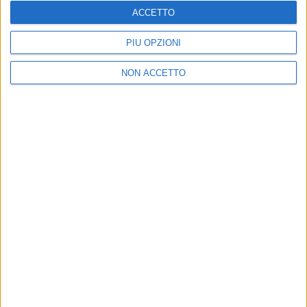
ACCETTO
PIÙ OPZIONI
NON ACCETTO
Un post condiviso da Marco Mengoni (@mengonimarcoofficial)
di
Andrea Basso
© Riproduzione riservata
Ultime news
Vedi tutte