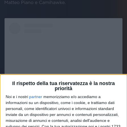
Matteo Piano e Camihawke.
Il rispetto della tua riservatezza è la nostra
priorità
Noi e i nostri
partner
memorizziamo e/o accediamo a
Visualizza questo post su Instagram
informazioni su un dispositivo, come i cookie, e trattiamo dati
personali, come identificatori univoci e informazioni standard
inviate da un dispositivo per annunci e contenuti personalizzati,
misurazione di annunci e contenuti, analisi dell'audience e
sviluppo dei servizi.
Con la tua autorizzazione noi e i nostri 1733