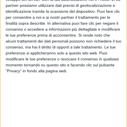
partner possiamo utilizzare dati precisi di geolocalizzazione e
identificazione tramite la scansione del dispositivo. Puoi fare clic
per consentire a noi e ai nostri partner il trattamento per le
finalità sopra descritte. In alternativa puoi fare clic per negare il
consenso o accedere a informazioni più dettagliate e modificare
le tue preferenze prima di acconsentire.
Si rende noto che
Un post condiviso da Marco Mengoni (@mengonimarcoofficial)
alcuni trattamenti dei dati personali possono non richiedere il tuo
consenso, ma hai il diritto di opporti a tale trattamento. Le tue
preferenze si applicheranno solo a questo sito web. Puoi
Con una persona che conosci da sempre e con cui
modificare le tue preferenze o revocare il consenso in qualsiasi
c’è una forte amicizia e intesa, è facile far nascere
momento tornando su questo sito e facendo clic sul pulsante
una conversazione scherzosa, ma che al contempo
"Privacy" in fondo alla pagina web.
sappia toccare anche temi importanti e seri:
questo
è il dialogo che si può ascoltare tra Marco
Mengoni e Elisa
. La chiacchierata tra i due artisti
inizia facendo un salto indietro nel tempo, con i
ricordi di Elisa e della sua infanzia: una bambina dal
carattere difficile, fin da sempre appassionata di
musica e con un’estrema emotività come compagna
di giochi.