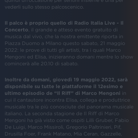
quindi un’occasione per sentirli insieme e una per
vederli sullo stesso palcoscenico.
Il palco è proprio quello di Radio Italia Live - Il
Concerto
, il grande e atteso evento gratuito di
musica dal vivo, che la nostra emittente riporta in
Piazza Duomo a Milano questo sabato, 21 maggio
2022: le prove di tutti gli artisti, tra i quali Marco
Mengoni ed Elisa, inizieranno domani mentre lo show
comincerà alle 20.10 di sabato.
Inoltre da domani, giovedì 19 maggio 2022, sarà
disponibile su tutte le piattaforme il 12esimo e
ultimo episodio de “Il Riff” di Marco Mengoni
in
cui il cantautore incontra Elisa, collega e produttrice
musicale tra le più conosciute del panorama musicale
italiano. La seconda stagione de Il Riff di Marco
Mengoni ha già visto come ospiti Lilli Gruber, Fabio
De Luigi, Marco Missiroli, Gregorio Paltrinieri, Pif,
Drusilla Foer, Frank Matano, Mia Ceran, Gazzelle,