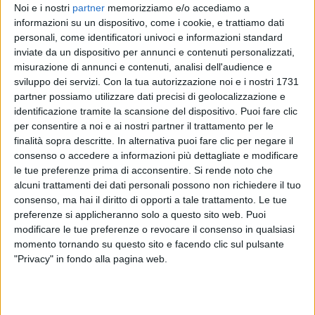
Noi e i nostri
partner
memorizziamo e/o accediamo a
il suo
tour estivo
.
informazioni su un dispositivo, come i cookie, e trattiamo dati
personali, come identificatori univoci e informazioni standard
Dopo essere stato
Disco Italia
su
Radio Italia
inviate da un dispositivo per annunci e contenuti personalizzati,
solomusicaitaliana
fino a ieri (giovedì 15 agosto),
misurazione di annunci e contenuti, analisi dell'audience e
“
Ra Ta Ta
” diventa la canzone
più passata dalle
sviluppo dei servizi.
Con la tua autorizzazione noi e i nostri 1731
radio nell’ultima settimana
, secondo le rilevazioni di
partner possiamo utilizzare dati precisi di geolocalizzazione e
EarOne
. Il singolo di Mahmood per l’estate condivide
identificazione tramite la scansione del dispositivo. Puoi fare clic
la
top 10
con altri brani italiani come, in ordine,
per consentire a noi e ai nostri partner il trattamento per le
“
Sesso e samba
” di Tony Effe feat. Gaia, “
Storie
finalità sopra descritte. In alternativa puoi fare clic per negare il
brevi
” di Tananai & Annalisa, “
Karma
” dei The
consenso o accedere a informazioni più dettagliate e modificare
le tue preferenze prima di acconsentire.
Si rende noto che
Kolors, “
30°C
” di Anna, “
Black Nirvana
” di Elodie e
alcuni trattamenti dei dati personali possono non richiedere il tuo
“
Malavita
” dei Coma_Cose.
consenso, ma hai il diritto di opporti a tale trattamento. Le tue
preferenze si applicheranno solo a questo sito web. Puoi
“
Ra Ta Ta
” vola in vetta anche dopo un periodo in cui
modificare le tue preferenze o revocare il consenso in qualsiasi
è diventata letteralmente
virale sui social
. Come era
momento tornando su questo sito e facendo clic sul pulsante
già successo per il pezzo sanremese “
Tuta gold
”,
"Privacy" in fondo alla pagina web.
anche la recente hit è accompagnata
dall’immancabile
balletto
che si vede nel suo
video
ufficiale
.