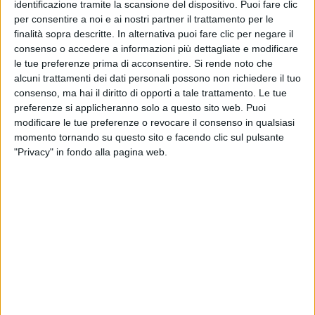
identificazione tramite la scansione del dispositivo. Puoi fare clic
per consentire a noi e ai nostri partner il trattamento per le
finalità sopra descritte. In alternativa puoi fare clic per negare il
consenso o accedere a informazioni più dettagliate e modificare
le tue preferenze prima di acconsentire.
Si rende noto che
alcuni trattamenti dei dati personali possono non richiedere il tuo
consenso, ma hai il diritto di opporti a tale trattamento. Le tue
Un post condiviso da MADAME (@sonolamadame)
preferenze si applicheranno solo a questo sito web. Puoi
modificare le tue preferenze o revocare il consenso in qualsiasi
momento tornando su questo sito e facendo clic sul pulsante
"Privacy" in fondo alla pagina web.
Per
Madame
, il
2022
è stato ricco di
collaborazioni
.
Ha infatti scritto un
brano
(Scatola) per forse
l’
artista italiana più conosciuta
al mondo, ovvero
Laura Pausini
, e una
canzone
(Duedinotte) per il
nuovo album dell’amico
Sangiovanni
(Cadere
Volare). Ha cantato insieme a uno dei
pilastri
del
rap
italiano
,
Fabri Fibra
, e a Lazza nel
singolo
che dà il
nome all’ultimo progetto di Fibra (Caos).