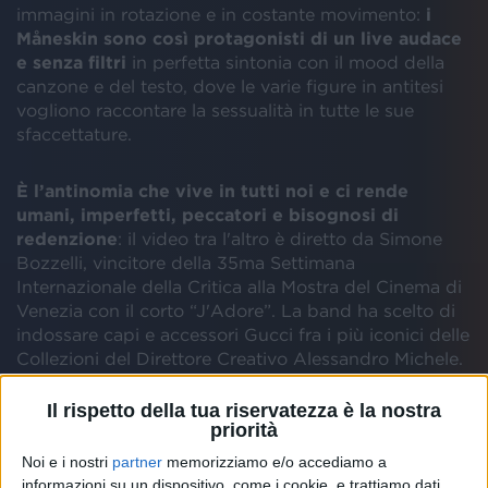
immagini in rotazione e in costante movimento:
i
Måneskin sono così protagonisti di un live audace
e senza filtri
in perfetta sintonia con il mood della
canzone e del testo, dove le varie figure in antitesi
vogliono raccontare la sessualità in tutte le sue
sfaccettature.
È l’antinomia che vive in tutti noi e ci rende
umani, imperfetti, peccatori e bisognosi di
redenzione
: il video tra l'altro è diretto da Simone
Bozzelli, vincitore della 35ma Settimana
Internazionale della Critica alla Mostra del Cinema di
Venezia con il corto “J'Adore”. La band ha scelto di
indossare capi e accessori Gucci fra i più iconici delle
Collezioni del Direttore Creativo Alessandro Michele.
Il rispetto della tua riservatezza è la nostra
priorità
Noi e i nostri
partner
memorizziamo e/o accediamo a
informazioni su un dispositivo, come i cookie, e trattiamo dati