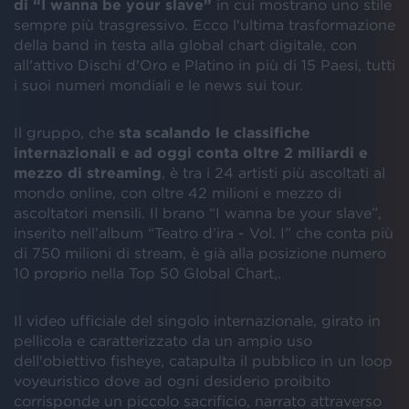
di “I wanna be your slave”
in cui mostrano uno stile
sempre più trasgressivo. Ecco l'ultima trasformazione
della band in testa alla global chart digitale, con
all'attivo Dischi d'Oro e Platino in più di 15 Paesi, tutti
i suoi numeri mondiali e le news sui tour.
Il gruppo, che
sta scalando le classifiche
internazionali e ad oggi conta oltre 2 miliardi e
mezzo di streaming
, è tra i 24 artisti più ascoltati al
mondo online, con oltre 42 milioni e mezzo di
ascoltatori mensili. Il brano “I wanna be your slave”,
inserito nell’album “Teatro d’ira - Vol. I” che conta più
di 750 milioni di stream, è già alla posizione numero
10 proprio nella Top 50 Global Chart,.
Il video ufficiale del singolo internazionale, girato in
pellicola e caratterizzato da un ampio uso
dell'obiettivo fisheye, catapulta il pubblico in un loop
voyeuristico dove ad ogni desiderio proibito
corrisponde un piccolo sacrificio, narrato attraverso