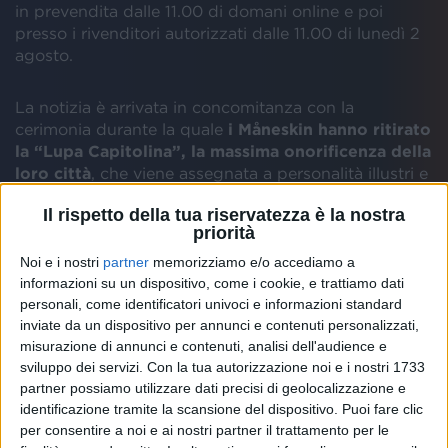
in prevendita dalle 11.00 di domani online e poi
presso i rivenditori autorizzati dalle 11.00 di lunedì 2
agosto.
La notizia è arrivata in concomitanza con la
cerimonia durante la quale
i Måneskin hanno ritirato
la “Lupa Capitolina”, la massima onorificenza della
loro città
, che viene assegnata a personalità illustri e
meritevoli: se la sono guadagnata con traguardi
Il rispetto della tua riservatezza è la nostra
come la vittoria al Festival di Sanremo e
priorità
all'Eurovision Song Contest 2021 con il brano “Zitti e
buoni”.
Noi e i nostri
partner
memorizziamo e/o accediamo a
informazioni su un dispositivo, come i cookie, e trattiamo dati
personali, come identificatori univoci e informazioni standard
inviate da un dispositivo per annunci e contenuti personalizzati,
misurazione di annunci e contenuti, analisi dell'audience e
sviluppo dei servizi.
Con la tua autorizzazione noi e i nostri 1733
partner possiamo utilizzare dati precisi di geolocalizzazione e
identificazione tramite la scansione del dispositivo. Puoi fare clic
per consentire a noi e ai nostri partner il trattamento per le