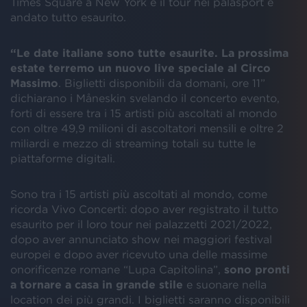
Times Square a New York e il tour nei palasport è
andato tutto esaurito.
“Le date italiane sono tutte esaurite. La prossima
estate terremo un nuovo live speciale al Circo
Massimo
. Biglietti disponibili da domani, ore 11”
dichiarano i Måneskin svelando il concerto evento,
forti di essere tra i 15 artisti più ascoltati al mondo
con oltre 49,9 milioni di ascoltatori mensili e oltre 2
miliardi e mezzo di streaming totali su tutte le
piattaforme digitali.
Sono tra i 15 artisti più ascoltati al mondo, come
ricorda Vivo Concerti: dopo aver registrato il tutto
esaurito per il loro tour nei palazzetti 2021/2022,
dopo aver annunciato show nei maggiori festival
europei e dopo aver ricevuto una delle massime
onorificenze romane “Lupa Capitolina”,
sono pronti
a tornare a casa in grande stile
e suonare nella
location dei più grandi. I biglietti saranno disponibili