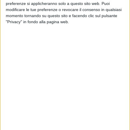
preferenze si applicheranno solo a questo sito web. Puoi
modificare le tue preferenze o revocare il consenso in qualsiasi
momento tornando su questo sito e facendo clic sul pulsante
"Privacy" in fondo alla pagina web.
La location dell'Eurovision Song Contesti 2021 è
un'arena dove i Måneskin hanno già tenuto una
conferenza stampa
in inglese e hanno anche giocato
a ping pong, stemperando la tensione. Dall'Italia è
arrivato l'in bocca al lupo di colleghi come
Laura
Pausini
nelle Instagram Stories e di
Max Gazzè
, che
nei commenti al loro ultimo post ha scritto: “You're
gonna rock!”, “Spaccherete!”.
Nell'attesa di ascoltare “Zitti e Buoni” live da
Rotterdam, ecco come ci siamo classificati negli
ultimi anni all'Eurovision
, escludendo l'edizione