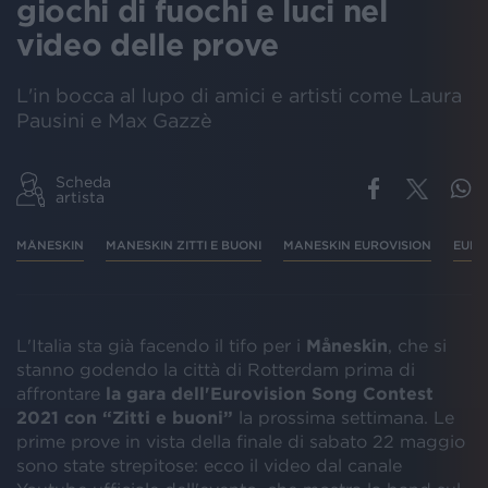
giochi di fuochi e luci nel
video delle prove
L'in bocca al lupo di amici e artisti come Laura
Pausini e Max Gazzè
Scheda
artista
MÅNESKIN
MANESKIN ZITTI E BUONI
MANESKIN EUROVISION
EURO
L'Italia sta già facendo il tifo per i
Måneskin
, che si
stanno godendo la città di Rotterdam prima di
affrontare
la gara dell'Eurovision Song Contest
2021 con “Zitti e buoni”
la prossima settimana. Le
prime prove in vista della finale di sabato 22 maggio
sono state strepitose: ecco il video dal canale