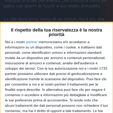
Youtube ufficiale dell'evento, che mostra la band sul
palco con giochi di fuochi e luci molto d'impatto.
La clip dura poco meno di un minuto ma è più che
sufficiente per intuire la potenza e le sonorità che la
Il rispetto della tua riservatezza è la nostra
band porterà sul palcoscenico, insieme al suo
priorità
inconfondibile look: basti dire che
il cantante
Damiano è a torso nudo
.
Noi e i nostri
partner
memorizziamo e/o accediamo a
informazioni su un dispositivo, come i cookie, e trattiamo dati
personali, come identificatori univoci e informazioni standard
inviate da un dispositivo per annunci e contenuti personalizzati,
misurazione di annunci e contenuti, analisi dell'audience e
sviluppo dei servizi.
Con la tua autorizzazione noi e i nostri 1733
partner possiamo utilizzare dati precisi di geolocalizzazione e
identificazione tramite la scansione del dispositivo. Puoi fare clic
per consentire a noi e ai nostri partner il trattamento per le
finalità sopra descritte. In alternativa puoi fare clic per negare il
consenso o accedere a informazioni più dettagliate e modificare
le tue preferenze prima di acconsentire.
Si rende noto che
alcuni trattamenti dei dati personali possono non richiedere il tuo
consenso, ma hai il diritto di opporti a tale trattamento. Le tue