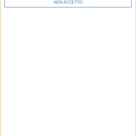
NON ACCETTO
22 dic
07 di
Chi siamo
Contattaci
Privacy
Lavora con noi
Pubblicita'
Regolamenti
Mobile
Radio Italia Tv
Codice etico
Riservatezza
SEGUICI