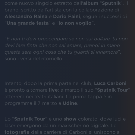
come nuovo singolo estratto dall'
album
“
Sputnik
”. Il
brano, scritto dall'artista con la collaborazione di
Alessandro Raina
e
Dario Faini
, segue i successi di
“
Una grande festa
” e “
Io non voglio
”.
“
E non ti devi preoccupare se non sai ballare,
t
u non
devi fare finta che non sai amare,
p
rendi in mano
questa sera ogni cosa che tu guardi si innamora
”,
sono i versi del ritornello.
Intanto, dopo la prima parte nei club,
Luca Carboni
è pronto a tornare
live
: a marzo il suo “
Sputnik Tour
”
atterrerà nei teatri italiani. La prima tappa è in
programma il 7 marzo a
Udine
.
Lo “
Sputnik Tour
” è uno
show
colorato, dove luci e
laser emergono da un maxischermo digitale. Le
fotografie
della carriera di Carboni si uniscono a