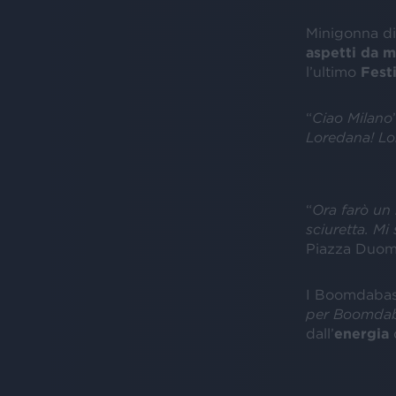
Minigonna di 
aspetti da 
l’ultimo
Festi
“
Ciao Milano
Loredana! Lo
“
Ora farò un 
sciuretta. Mi
Piazza Duomo 
I Boomdabash 
per Boomdab
dall’
energia
d