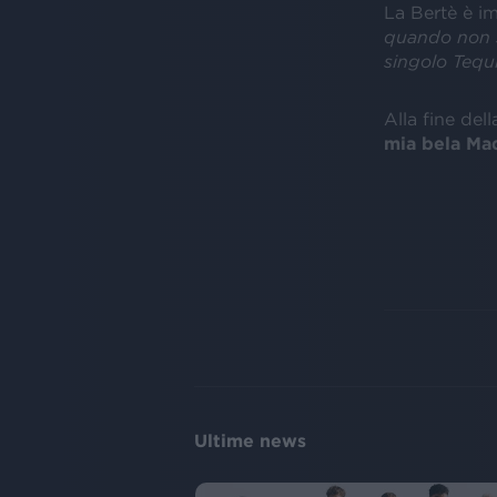
La Bertè è i
quando non so
singolo Tequ
Alla fine del
mia bela Ma
Ultime news