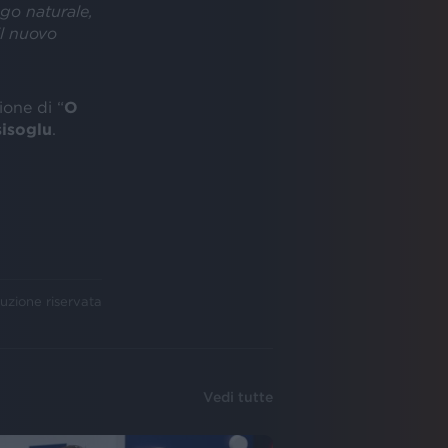
ogo naturale,
il nuovo
ione di “
O
isoglu
.
uzione riservata
Vedi tutte