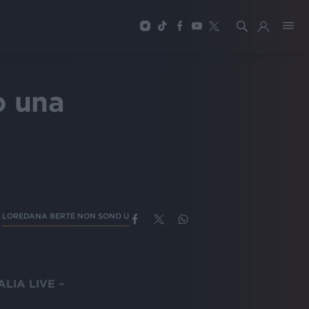
o una
LOREDANA BERTÈ NON SONO UNA SIGNORA
LOREDANA BERTÈ
LO
ALIA LIVE –