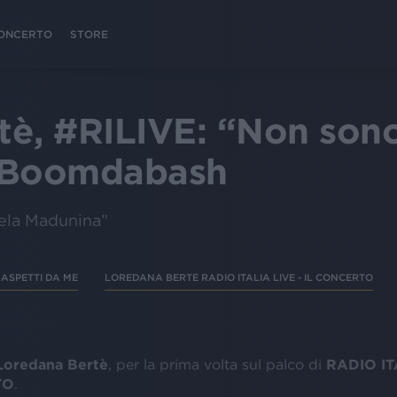
 CONCERTO
STORE
tè, #RILIVE: “Non son
 i Boomdabash
bela Madunina”
ASPETTI DA ME
LOREDANA BERTÈ RADIO ITALIA LIVE - IL CONCERTO
Loredana Bertè
, per la prima volta sul palco di
RADIO IT
TO
.