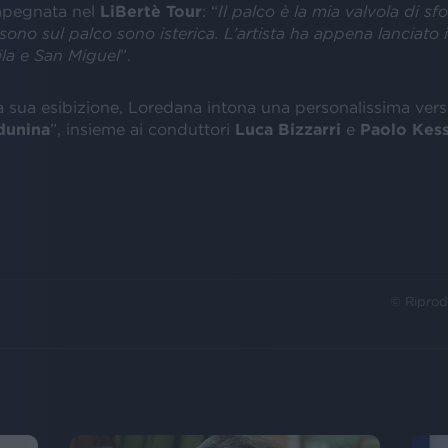
mpegnata nel
LiBertè Tour
: “
Il palco è la mia valvola di sf
no sul palco sono isterica. L’artista ha appena lanciato 
ila e San Miguel
”.
la sua esibizione, Loredana intona una personalissima vers
dunina
”, insieme ai conduttori
Luca Bizzarri
e
Paolo Kess
© Riprod