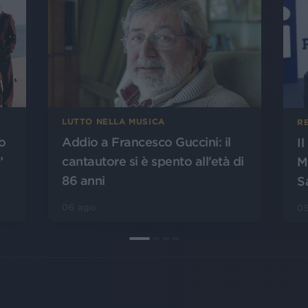
LUTTO NELLA MUSICA
R
o
Addio a Francesco Guccini: il
I
”
cantautore si è spento all’età di
M
86 anni
S
06 ago
0