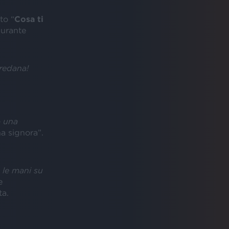
to “
Cosa ti
urante
redana!
o una
a signora”.
 le mani su
e
ta.