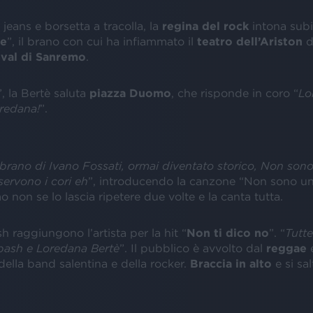
jeans e borsetta a tracolla, la
regina del rock
intona subi
me
”, il brano con cui ha infiammato il
teatro dell’Ariston
d
val di
Sanremo
.
”, la Bertè saluta
piazza Duomo
, che risponde in coro “
Lo
redana!
”.
brano di Ivano Fossati, ormai diventato storico, Non son
 servono i cori eh
”, introducendo la canzone “Non sono un
non se lo lascia ripetere due volte e la canta tutta.
raggiungono l’artista per la hit “
Non ti dico no
”. “
Tutte
ash e Loredana Bertè
”. Il pubblico è avvolto dal
reggae
ella band salentina e della rocker.
Braccia in alto
e si sal