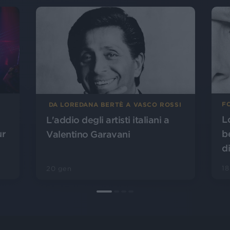
FO
DA LOREDANA BERTÈ A VASCO ROSSI
L
L'addio degli artisti italiani a
be
ur
Valentino Garavani
di
18
20 gen