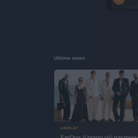
Ultime news
AIRPLAY
EarOne: il brano più trasmess