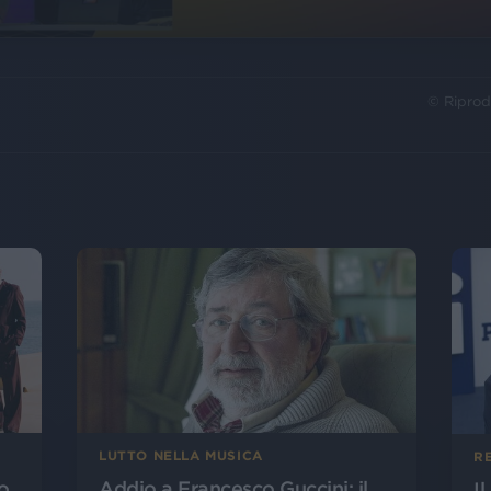
© Riprod
LUTTO NELLA MUSICA
R
o
Addio a Francesco Guccini: il
I