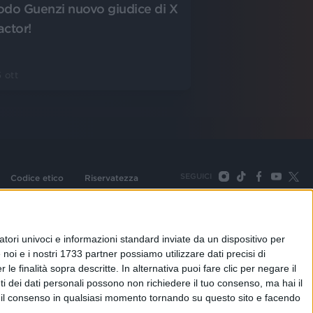
odo Guenzi nuovo giudice di X
actor!
 ott
SEGUICI
Codice etico
Riservatezza
093 Cologno Monzese (Mi) |Tel. +39 02 254441 | Fax +39
TORNA SU
tori univoci e informazioni standard inviate da un dispositivo per
noi e i nostri 1733 partner possiamo utilizzare dati precisi di
le finalità sopra descritte. In alternativa puoi fare clic per negare il
i dei dati personali possono non richiedere il tuo consenso, ma hai il
re il consenso in qualsiasi momento tornando su questo sito e facendo