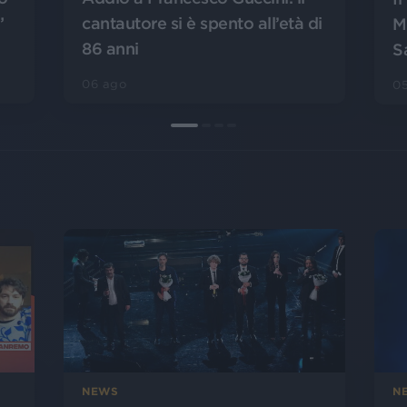
”
cantautore si è spento all’età di
M
86 anni
S
06 ago
0
NEWS
N