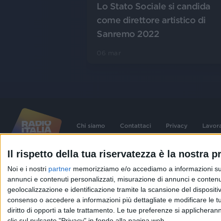
Lo Stato Sociale si candida
come direttore artistico di
Sanremo 2022
06 mar
Chi siamo
Contattaci
Privacy
Lavor
Il rispetto della tua riservatezza è la nostra pr
©
2026
RADIO ITALIA S.p.A. P.IVA 06832230152 | Tutti i diritti riservati. Per le
Noi e i nostri
partner
memorizziamo e/o accediamo a informazioni su un 
contenute nel sito sono stati assolti gli obblighi derivanti dalla normativa dei diritt
connessi.
annunci e contenuti personalizzati, misurazione di annunci e contenuti
Capitale Sociale € 580.000,00 interamente versato. Iscr. Reg. Imprese Milano - C
geolocalizzazione e identificazione tramite la scansione del dispositivo.
06832230152. Iscritta al R.E.A. di Milano al n° 1125258. Testata giornalistica Reg
1987.
consenso o accedere a informazioni più dettagliate e modificare le t
diritto di opporti a tale trattamento. Le tue preferenze si applicher
clic sul pulsante "Privacy" in fondo alla pagina web.