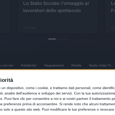
Lo Stato Sociale: l'omaggio ai
L
lavoratori dello spettacolo
F
04 mar
05
a con noi
Pubblicita'
Regolamenti
Mobile
Radio Italia Tv
iorità
 opere dell'ingegno
Sede Amministrativa: Viale Europa 49, 20
dispositivo, come i cookie, e trattiamo dati personali, come identifica
i d'autore e dei diritti
02 25444220
, analisi dell'audience e sviluppo dei servizi.
Con la tua autorizzazione 
.F. e n° iscrizione
 Puoi fare clic per consentire a noi e ai nostri partner il trattamento per 
Sede Legale: Via Savona 97, 20144 Milano
istrata n°286 - 3 Aprile
ue preferenze prima di acconsentire.
Si rende noto che alcuni trattament
anno solo a questo sito web. Puoi modificare le tue preferenze o revoca