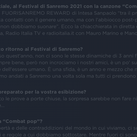
ciale, al Festival di Sanremo 2021 con la canzone “Co
il FUORISANREMO REWARD di Intesa Sanpaolo “tra il pra
za contatti con il genere umano, ma con l'abbiocco post-p
 non dobbiamo suonare”. Ecco la chiacchierata in diretta 
ia, Radio Italia TV e radioitalia.it con Mauro Marino e Mano
 ritorno al Festival di Sanremo?
so quest'anno, non ci sono le stesse dinamiche di 3 anni fa
pre bene, però non incrociamo i nostri amici, è un po' su
e dell'essere umano. È una sfida, è un anno e mezzo che 
amo andati a Sanremo una volta sola ma tutti ci prendono 
reparato per la vostra esibizione?
 le prove a porte chiuse, la sorpresa sarebbe non fare ni
..
la “Combat pop”?
ibertà e delle contraddizioni del mondo in cui viviamo, ci 
e regole a cui dobbiamo sottostare. Mentre fuori ci sono 