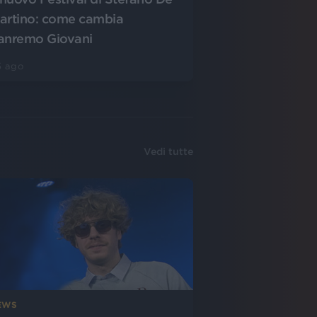
artino: come cambia
anremo Giovani
5 ago
Vedi tutte
EWS