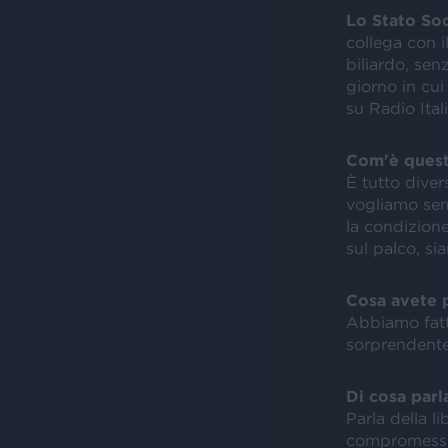
Lo Stato So
collega con 
biliardo, sen
giorno in cui
su Radio Ital
Com'è questo
È tutto diver
vogliamo sem
la condizion
sul palco, si
Cosa avete p
Abbiamo fatto
sorprendente.
Di cosa par
Parla della l
compromessi 