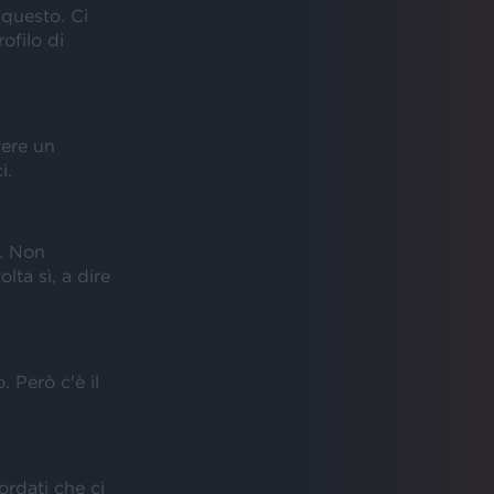
 questo. Ci
ofilo di
tere un
i.
i. Non
ta sì, a dire
 Però c'è il
ordati che ci