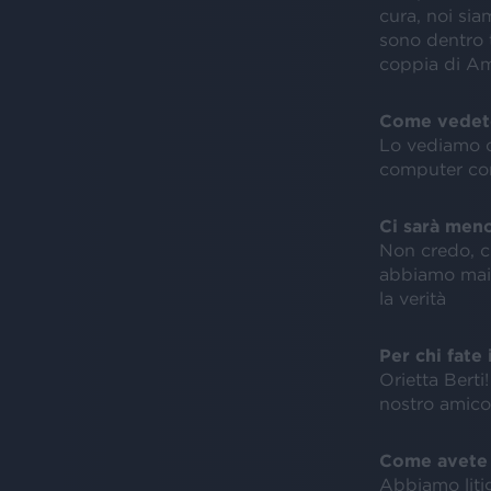
cura, noi sia
sono dentro t
coppia di Am
Come vedete 
Lo vediamo c
computer con
Ci sarà men
Non credo, ci
abbiamo mai 
la verità
Per chi fate i
Orietta Berti
nostro amico
Come avete 
Abbiamo litig