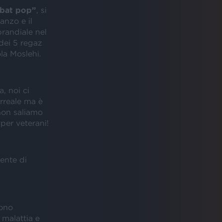
mbat pop”
, si
nzo e il
randiale nel
dei 5 regaz
la Moslehi.
, noi ci
rreale ma è
non saliamo
per veterani!
ente di
sono
malattia e