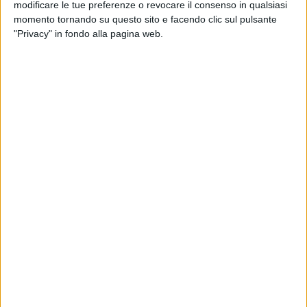
modificare le tue preferenze o revocare il consenso in qualsiasi
momento tornando su questo sito e facendo clic sul pulsante
"Privacy" in fondo alla pagina web.
Un post condiviso da Luciano Ligabue (@ligabue_official)
“Faremo una data zero a Jesolo il 12 settembre, ma
prima ci vedremo a
Roma
,
Torino
e
Milano
!” ha
svelato al suo pubblico, ricordando gli appuntamenti
che lo aspettano negli
stadi
questo mese e che
trovate
QUI
.
Tornando ai
palazzetti
, che saranno il "
Gran Finale
"
di questo tour insieme all'appuntamento all'
Arena di
Verona
, solo gli iscritti al fanclub ufficiale
barMario
possono acquistare i biglietti per la nuova data in
anteprima
dalle 14 di sabato 6 giugno fino alle 14 di
lunedì 8 giugno. Dopodiché, aprirà la
vendita