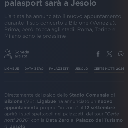
palasport sarà a Jesolo
L'artista ha annunciato il nuovo appuntamento
durante il suo concerto a Bibione (Venezia).
Prima, però, tocca agli stadi: Roma, Torino e
Milano sono le prossime
Scheda
artista
LIGABUE
DATA ZERO
PALAZZETTI
JESOLO
CERTE NOTTI 2026
Direttamente dal palco dello
Stadio Comunale
di
Bibione
(VE),
Ligabue
ha annunciato un
nuovo
appuntamento
proprio "in zona": il
12 settembre
aprirà i suoi spettacoli nei palazzetti del tour "
Certe
notti 2026
" con la
Data Zero
al
Palazzo del Turismo
di
Jesolo
.