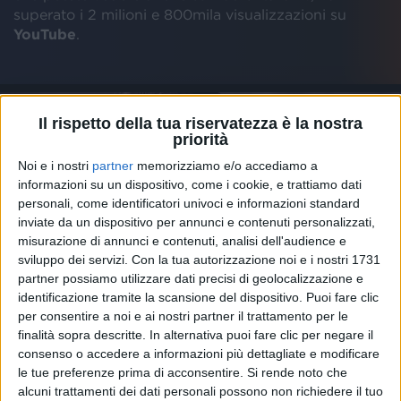
superato i 2 milioni e 800mila visualizzazioni su
YouTube
.
Il rispetto della tua riservatezza è la nostra
priorità
Noi e i nostri
partner
memorizziamo e/o accediamo a
informazioni su un dispositivo, come i cookie, e trattiamo dati
LIGABUE È ANCORA RE DELLA
personali, come identificatori univoci e informazioni standard
CLASSIFICA EARONE DEI BRANI PIÙ
inviate da un dispositivo per annunci e contenuti personalizzati,
TRASMESSI
misurazione di annunci e contenuti, analisi dell'audience e
sviluppo dei servizi.
Con la tua autorizzazione noi e i nostri 1731
partner possiamo utilizzare dati precisi di geolocalizzazione e
identificazione tramite la scansione del dispositivo. Puoi fare clic
per consentire a noi e ai nostri partner il trattamento per le
finalità sopra descritte. In alternativa puoi fare clic per negare il
Il
podio
della
classifica EarOne
dei brani più passati
consenso o accedere a informazioni più dettagliate e modificare
in
radio
della settimana prosegue con “
La luna e la
le tue preferenze prima di acconsentire.
Si rende noto che
gatta
” di
Takagi & Ketra
feat.
Tommaso Paradiso
,
alcuni trattamenti dei dati personali possono non richiedere il tuo