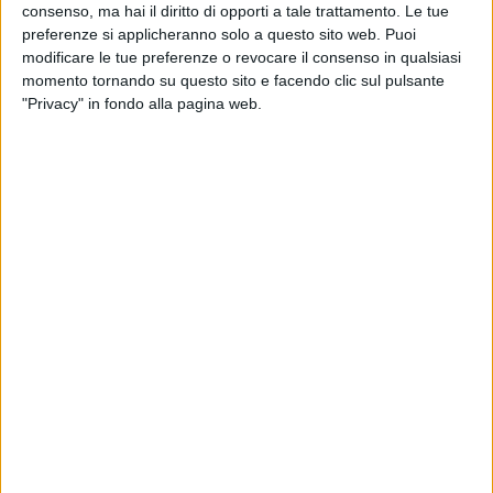
Jovanotti
e
Calcutta
al secondo posto e “
Pensare
consenso, ma hai il diritto di opporti a tale trattamento. Le tue
male
” di
The Kolors
&
Elodie
al terzo.
preferenze si applicheranno solo a questo sito web. Puoi
modificare le tue preferenze o revocare il consenso in qualsiasi
momento tornando su questo sito e facendo clic sul pulsante
"Privacy" in fondo alla pagina web.
Questo è il resto della
top ten
italiana della
graduatoria settimanale di
EarOne
: al quarto posto
c'è “
Muhammad Ali
” di
Marco Mengoni
, al quinto “
I
Love You
” di
Ghali
, al sesto “
Per un milione
” dei
Boomdabash
, al settimo “
Acqua su Marte
” di
Tormento
feat.
J-Ax
, all'ottavo “
È sempre bello
” di
Coez
, al nono “
Soldi
” di
Mahmood
e al decimo
“
Forza e coraggio
” di
Alessandra Amoroso
.
di
Simone Bernardi
© Riproduzione riservata