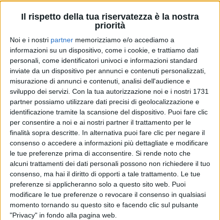
Paolo Carta, dal quale Laura ha avuto la
figlia Paola
,
Il rispetto della tua riservatezza è la nostra
è nato a Roma il 18 aprile 1964.
priorità
Noi e i nostri
partner
memorizziamo e/o accediamo a
informazioni su un dispositivo, come i cookie, e trattiamo dati
personali, come identificatori univoci e informazioni standard
Il post su
Instagram
ha ottenuto 25mila “mi piace”,
inviate da un dispositivo per annunci e contenuti personalizzati,
tra cui quelli di
Biagio Antonacci
,
Elisa
e
Giuliano
misurazione di annunci e contenuti, analisi dell'audience e
Sangiorgi
.
sviluppo dei servizi.
Con la tua autorizzazione noi e i nostri 1731
partner possiamo utilizzare dati precisi di geolocalizzazione e
Intanto, è quasi finita l'attesa per il
video ufficiale
di
identificazione tramite la scansione del dispositivo. Puoi fare clic
“
In questa nostra casa nuova
”, il nuovo
singolo
di
per consentire a noi e ai nostri partner il trattamento per le
Biagio Antonacci
e
Laura Pausini
, che
finalità sopra descritte. In alternativa puoi fare clic per negare il
accompagnerà il loro
tour
insieme negli
stadi
. La clip
consenso o accedere a informazioni più dettagliate e modificare
verrà lanciata domani ma i due artisti hanno già dato
le tue preferenze prima di acconsentire.
Si rende noto che
qualche piccola anticipazione, postando alcuni scatti
alcuni trattamenti dei dati personali possono non richiedere il tuo
consenso, ma hai il diritto di opporti a tale trattamento. Le tue
del
backstage
.
preferenze si applicheranno solo a questo sito web. Puoi
modificare le tue preferenze o revocare il consenso in qualsiasi
momento tornando su questo sito e facendo clic sul pulsante
"Privacy" in fondo alla pagina web.