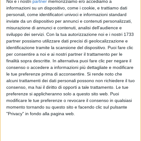
Noi e i nostri
partner
memorizziamo e/o accediamo a
testa nella
classifica generale
nelle prime tre serate,
informazioni su un dispositivo, come i cookie, e trattiamo dati
che alla fine si è risolto con il
distacco minore fra
personali, come identificatori univoci e informazioni standard
primo e secondo nella storia
del
FantaSanremo
,
inviate da un dispositivo per annunci e contenuti personalizzati,
solo 26 punti.
misurazione di annunci e contenuti, analisi dell'audience e
sviluppo dei servizi.
Con la tua autorizzazione noi e i nostri 1733
partner possiamo utilizzare dati precisi di geolocalizzazione e
A determinare la vittoria di
La Sad
il crescendo in
identificazione tramite la scansione del dispositivo. Puoi fare clic
termini di punteggio che hanno avuto dalla terza
per consentire a noi e ai nostri partner il trattamento per le
serata in poi, 145 punti sia giovedì che venerdì e 101
finalità sopra descritte. In alternativa puoi fare clic per negare il
sabato malgrado il malus di -24 per il 27esimo posto
consenso o accedere a informazioni più dettagliate e modificare
nella classifica del Festival.
le tue preferenze prima di acconsentire.
Si rende noto che
alcuni trattamenti dei dati personali possono non richiedere il tuo
consenso, ma hai il diritto di opporti a tale trattamento. Le tue
Entusiasmante e ricco di soddisfazioni per i suoi
preferenze si applicheranno solo a questo sito web. Puoi
fantallenatori anche il
FantaSanremo
di
Dargen
modificare le tue preferenze o revocare il consenso in qualsiasi
D'Amico
che può “recriminare” per il malus di -10
momento tornando su questo sito e facendo clic sul pulsante
derivato dalla 20esima posizione nella classifica di
"Privacy" in fondo alla pagina web.
Sanremo 2024
e per non aver sfruttato la possibilità
di accaparrarsi qualche bonus settimanale.
Terza la vincitrice del Festival,
Angelina Mango
, che