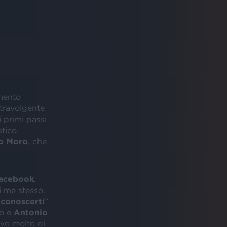
mento
 travolgente
primi passi
stico
io Moro
, che
acebook
.
i me stesso.
i
conoscerti
”
no e
Antonio
evo molto di