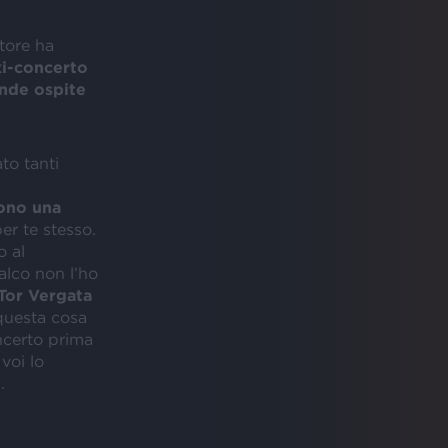
utore ha
i-concerto
nde ospite
to tanti
ono una
er te stesso.
o al
alco non l’ho
Tor Vergata
 questa cosa
ncerto prima
voi lo
.