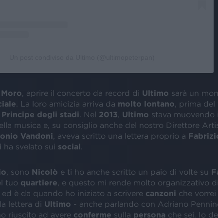
Un post condiviso da Ultimo (@ultimopeterpan)
o Moro
, aprire il concerto da record di
Ultimo
sarà un mo
iale
. La loro amicizia arriva da
molto lontano
, prima del
l
Principe degli stadi
. Nel
2013
,
Ultimo
stava muovendo i 
la musica e, su consiglio anche del nostro Direttore Arti
onio
Vandoni
, aveva scritto una lettera proprio a
Fabriz
i
ha svelato sui
social
.
io
, sono
Nicolò
e ti ho anche scritto un paio di volte su
F
l tuo
quartiere
, e questo mi rende molto organizzativo d
ed è da quando ho iniziato a scrivere
canzoni
che vorre
la lettera di
Ultimo
- anche parlando con Adriano Penni
no riuscito ad avere
conferme
sulla
persona
che sei. Io d