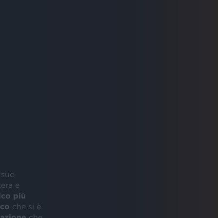
 suo
tera e
lco più
lco
che si è
azione
che