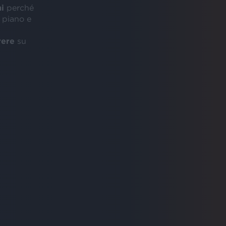
i
perché
o piano e
rere
su