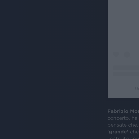
U
Fabrizio Mo
concerto, ha 
pensate che
'grande'
che
costruito co