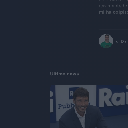
raramente ho 
mi ha colpito
di
Dan
Ultime news