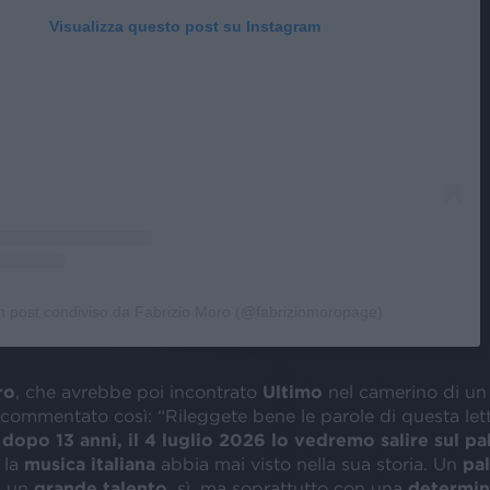
Visualizza questo post su Instagram
n post condiviso da Fabrizio Moro (@fabriziomoropage)
ro
, che avrebbe poi incontrato
Ultimo
nel camerino di un
commentato così: “Rileggete bene le parole di questa let
,
dopo 13 anni, il 4 luglio 2026 lo vedremo salire sul pa
 la
musica italiana
abbia mai visto nella sua storia. Un
pa
n un
grande talento
, sì, ma soprattutto con una
determin