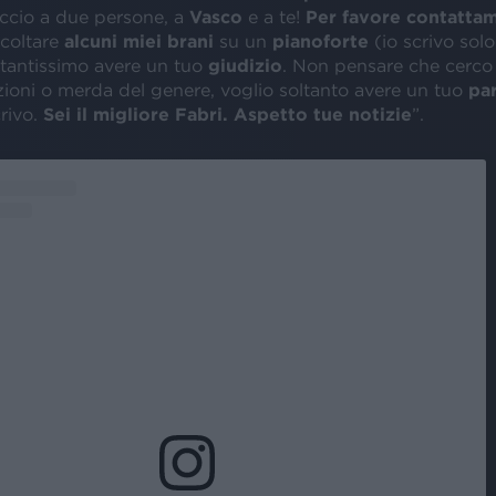
accio a due persone, a
Vasco
e a te!
Per
favore
contattam
scoltare
alcuni miei brani
su un
pianoforte
(io scrivo sol
 tantissimo avere un tuo
giudizio
. Non pensare che cerco
oni o merda del genere, voglio soltanto avere un tuo
pa
rivo.
Sei il migliore Fabri. Aspetto tue notizie
”.