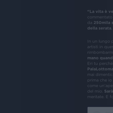
“La vita è v
commentato c
da
250mila 
della serata
In un lungo 
artisti in ques
rimbombarmi 
mano quando
Eri tu perché
PalaLottoma
mai dimentic
prima che io 
come un’aper
del mio.
Sarà 
meritate. E f