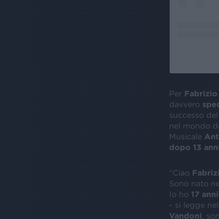
Per
Fabrizi
davvero
spec
successo de
nel mondo del
Musicale
Ant
dopo 13 ann
“Ciao
Fabriz
Sono nato ne
Io ho
17 anni
- si legge nel
Vandoni
, so