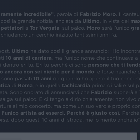
eramente incredibile”
, parola di
Fabrizio
Moro
. Il canta
osì la grande notizia lanciata da
Ultimo
, in vista del
max
spettatori
a
Tor Vergata
: sul palco,
Moro
sarà l'unico
gra
, chiudendo un cerchio iniziato tantissimi anni fa.
post,
Ultimo
ha dato così il grande annuncio: “Ho incontra
ti
10 anni di carriera
, ma l’unico nome che continuava a
dentro eri tu. Eri tu perché ci sono
persone che ti tend
 ancora non sei niente per il mondo
, e forse neanche p
 sono passati
10 anni
da quando ho aperto il tuo concert
tica
di
Roma
, e io quella
tachicardia
prima di salire sul p
ata. Sono onorato di annunciarvi che
Fabrizio
suonerà a
salga sul palco. E ci tengo a dirlo chiaramente: non vivo
tura al mio concerto, ma come un suo vero e proprio co
l’unico artista ad esserci. Perché è giusto così.
Perché 
orse, dopo questi 10 anni di strada, me lo merito anche io”