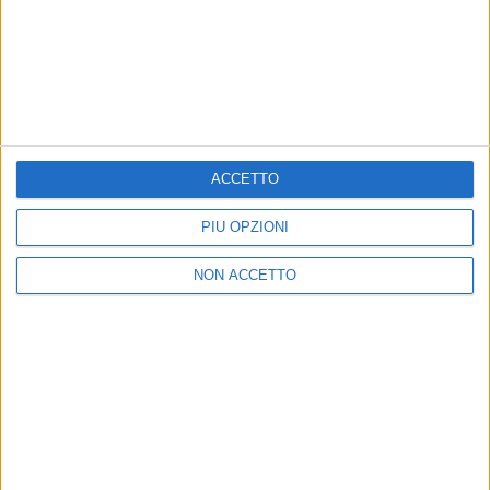
Un post condiviso da Ultimo (@ultimopeterpan)
ACCETTO
PIÙ OPZIONI
di
Cristina Camporese
© Riproduzione riservata
NON ACCETTO
Ultime news
Vedi tutte