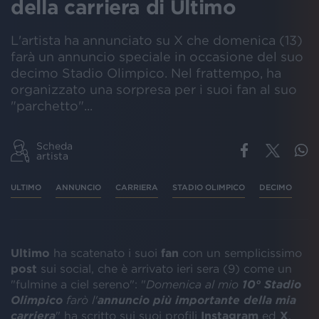
della carriera di Ultimo
L'artista ha annunciato su X che domenica (13)
farà un annuncio speciale in occasione del suo
decimo Stadio Olimpico. Nel frattempo, ha
organizzato una sorpresa per i suoi fan al suo
"parchetto"...
Scheda
artista
ULTIMO
ANNUNCIO
CARRIERA
STADIO OLIMPICO
DECIMO
Ultimo
ha scatenato i suoi
fan
con un semplicissimo
post
sui social, che è arrivato ieri sera (9) come un
"fulmine a ciel sereno": "
Domenica al mio
10° Stadio
Olimpico
farò l'
annuncio più importante della mia
carriera
" ha scritto sui suoi profili
Instagram
ed
X
,