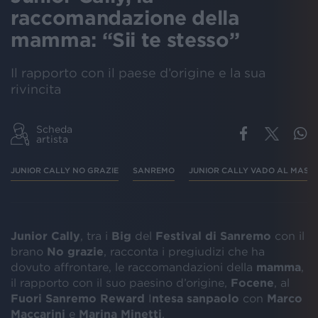
raccomandazione della
mamma: “Sii te stesso”
Il rapporto con il paese d’origine e la sua
rivincita
Scheda
artista
JUNIOR CALLY NO GRAZIE
SANREMO
JUNIOR CALLY VADO AL MASS
Junior Cally
, tra i
Big
del
Festival di Sanremo
con il
brano
No grazie
, racconta i pregiudizi che ha
dovuto affrontare, le raccomandazioni della
mamma
,
il rapporto con il suo paesino d’origine,
Focene
, al
Fuori Sanremo Reward
I
ntesa sanpaolo
con
Marco
Maccarini
e
Marina Minetti
.