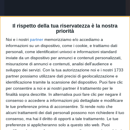
Il rispetto della tua riservatezza è la nostra
priorità
Noi e i nostri
partner
memorizziamo e/o accediamo a
informazioni su un dispositivo, come i cookie, e trattiamo dati
personali, come identificatori univoci e informazioni standard
inviate da un dispositivo per annunci e contenuti personalizzati,
misurazione di annunci e contenuti, analisi dell'audience e
sviluppo dei servizi.
Con la tua autorizzazione noi e i nostri 1733
partner possiamo utilizzare dati precisi di geolocalizzazione e
identificazione tramite la scansione del dispositivo. Puoi fare clic
per consentire a noi e ai nostri partner il trattamento per le
Su quel palco puoi farti conoscere per la tua arte.
finalità sopra descritte. In alternativa puoi fare clic per negare il
“
Per me questo Festival è iniziato in maniera strana.
consenso o accedere a informazioni più dettagliate e modificare
Ho cantato durante la prima serata, per me era una
le tue preferenze prima di acconsentire.
Si rende noto che
risposta a quello che si era detto sul mio brano, per
alcuni trattamenti dei dati personali possono non richiedere il tuo
liberare l’ansia. Finalmente riesco a farmi conoscere
consenso, ma hai il diritto di opporti a tale trattamento. Le tue
come persona. La maschera l’avevo tolta mesi fa,
preferenze si applicheranno solo a questo sito web. Puoi
pensavamo di riproporla per far conoscere il mio