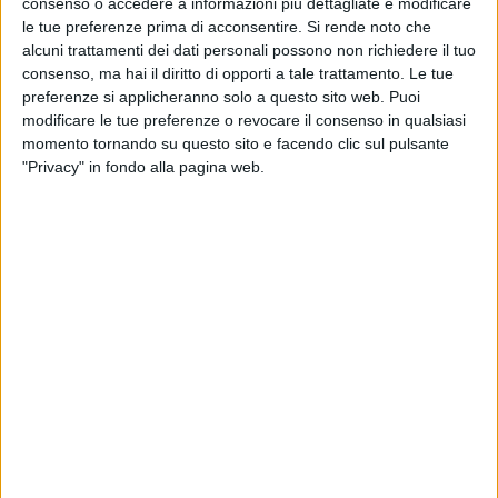
consenso o accedere a informazioni più dettagliate e modificare
Un post condiviso da lorenzojova (@lorenzojova)
le tue preferenze prima di acconsentire.
Si rende noto che
alcuni trattamenti dei dati personali possono non richiedere il tuo
consenso, ma hai il diritto di opporti a tale trattamento. Le tue
“
È stata una bella avventura, per me una settimana
preferenze si applicheranno solo a questo sito web. Puoi
indimenticabile che avrei voluto non finisse mai
”, ha
modificare le tue preferenze o revocare il consenso in qualsiasi
commentato ancora Jovanotti, documentando tappa
momento tornando su questo sito e facendo clic sul pulsante
"Privacy" in fondo alla pagina web.
dopo tappa, sui social, un viaggio culminato proprio
in uno speciale live definito “nudo e crudo”
. In
programma nel pomeriggio, infatti, l’evento è andato
in scena senza luminosi maxi-schermi o troppi effetti
speciali: “
A volte adoro togliere tutto e andare sul
palco senza neanche una scaletta, come quando
facevo il DJ. Tutto era focalizzato sulla musica e
questa oggi riesce a essere la cosa più innovativa che
c’è
”.