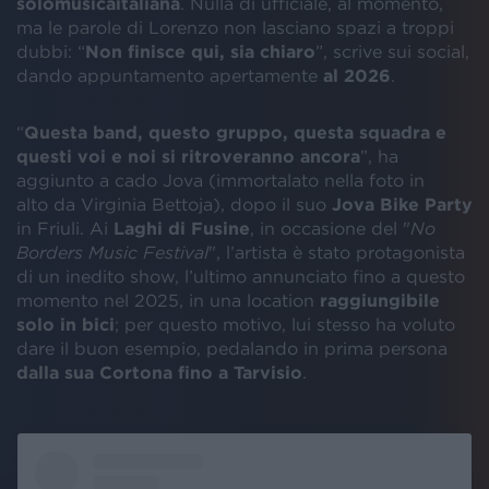
solomusicaitaliana
. Nulla di ufficiale, al momento,
ma le parole di Lorenzo non lasciano spazi a troppi
dubbi: “
Non finisce qui, sia chiaro
”, scrive sui social,
dando appuntamento apertamente
al 2026
.
“
Questa band, questo gruppo, questa squadra e
questi voi e noi si ritroveranno ancora
”, ha
aggiunto a cado Jova (immortalato nella foto in
alto da Virginia Bettoja), dopo il suo
Jova Bike Party
in Friuli. Ai
Laghi di Fusine
, in occasione del "
No
Borders Music Festival
", l’artista è stato protagonista
di un inedito show, l’ultimo annunciato fino a questo
momento nel 2025, in una location
raggiungibile
solo in bici
; per questo motivo, lui stesso ha voluto
dare il buon esempio, pedalando in prima persona
dalla sua Cortona fino a Tarvisio
.