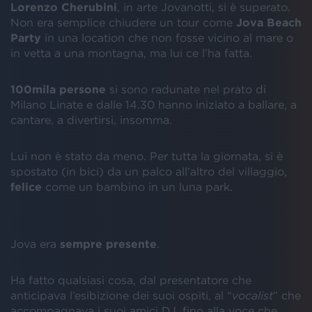
Lorenzo Cherubini
, in arte Jovanotti, si è superato.
Non era semplice chiudere un tour come
Jova Beach
Party
in una location che non fosse vicino al mare o
in vetta a una montagna, ma lui ce l’ha fatta.
100mila persone
si sono radunate nel prato di
Milano Linate e dalle 14.30 hanno iniziato a ballare, a
cantare, a divertirsi, insomma.
Lui non è stato da meno. Per tutta la giornata, si è
spostato (in bici) da un palco all’altro del villaggio,
felice
come un bambino in un luna park.
Jova era
sempre presente
.
Ha fatto qualsiasi cosa, dal presentatore che
anticipava l’esibizione dei suoi ospiti, al “
vocalist
” che
accompagnava i suoi amici DJ, fino alla voce che