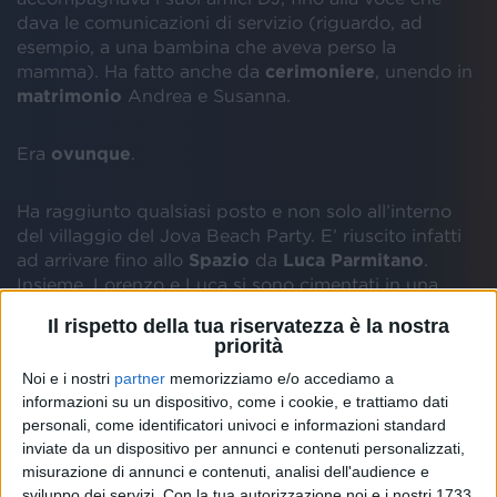
dava le comunicazioni di servizio (riguardo, ad
esempio, a una bambina che aveva perso la
mamma). Ha fatto anche da
cerimoniere
, unendo in
matrimonio
Andrea e Susanna.
Era
ovunque
.
Ha raggiunto qualsiasi posto e non solo all’interno
del villaggio del Jova Beach Party. E’ riuscito infatti
ad arrivare fino allo
Spazio
da
Luca Parmitano
.
Insieme, Lorenzo e Luca si sono cimentati in una
sorta di “
duetto spaziale
” sulle note di
Non
Il rispetto della tua riservatezza è la nostra
m’annoio
.
priorità
Noi e i nostri
partner
memorizziamo e/o accediamo a
informazioni su un dispositivo, come i cookie, e trattiamo dati
Una
crescendo
di
emozioni
che è stato, tra l’altro,
personali, come identificatori univoci e informazioni standard
uno dei “
trucchetti
” usati da Jovanotti per
inviate da un dispositivo per annunci e contenuti personalizzati,
misurazione di annunci e contenuti, analisi dell'audience e
organizzare la
Festa delle Feste
a Linate.
sviluppo dei servizi.
Con la tua autorizzazione noi e i nostri 1733