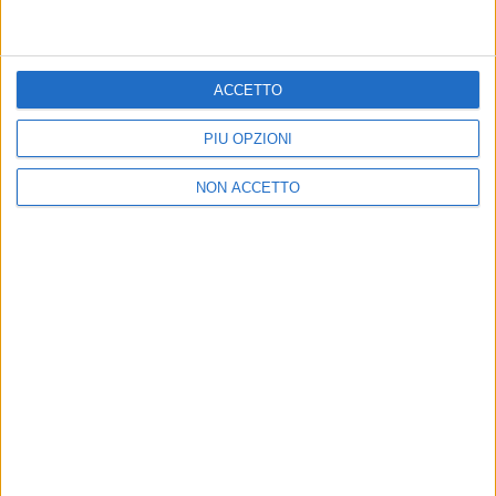
2019 finisce ma ce la portiamo addosso, fino alla
prossima e per sempre. Godetevi la vita
".
ACCETTO
di
Mara Bizzoco
© Riproduzione riservata
PIÙ OPZIONI
NON ACCETTO
Ultime news
Vedi tutte