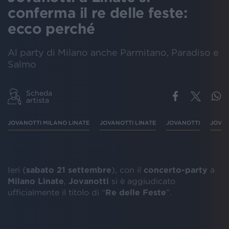
conferma il re delle feste:
ecco perché
Al party di Milano anche Parmitano, Paradiso e
Salmo
Scheda
artista
JOVANOTTI MILANO LINATE
JOVANOTTI LINATE
JOVANOTTI
JOVAN
Ieri (
sabato 21 settembre
), con il
concerto-party
a
Milano
Linate
,
Jovanotti
si è aggiudicato
ufficialmente il titolo di “
Re delle Feste
”.