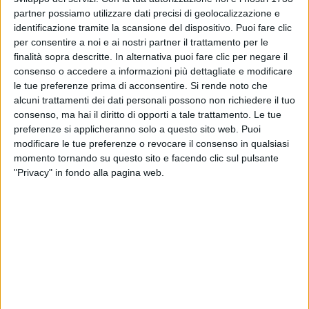
partner possiamo utilizzare dati precisi di geolocalizzazione e
Gli altri “
trucchetti
” sono…
identificazione tramite la scansione del dispositivo. Puoi fare clic
per consentire a noi e ai nostri partner il trattamento per le
SCEGLIERE LA LOCATION GIUSTA
. Era la prima
finalità sopra descritte. In alternativa puoi fare clic per negare il
consenso o accedere a informazioni più dettagliate e modificare
volta che l'aeroporto di Linate ospitava un concerto.
le tue preferenze prima di acconsentire.
Si rende noto che
Questo ha reso Jova Beach Party
memorabile
.
alcuni trattamenti dei dati personali possono non richiedere il tuo
consenso, ma hai il diritto di opporti a tale trattamento. Le tue
preferenze si applicheranno solo a questo sito web. Puoi
INVITARE GLI OSPITI GIUSTI
. Gli amici di Lorenzo
modificare le tue preferenze o revocare il consenso in qualsiasi
momento tornando su questo sito e facendo clic sul pulsante
hanno arricchito la festa con il loro stile e con il loro
"Privacy" in fondo alla pagina web.
sound. Ad esempio, secondo Jovanotti,
Paolo
Baldini
è in grado di catapultare le persone
direttamente in Giamaica.
Rkomi
, invece, riesce a
parlare "
in maniera non convenzionale
”.
PREVEDERE PiU’ E PIU’ SORPRESE
. Quella di
Parmitano non è stata l’unica sorpresa di Lorenzo.
Infatti, sul palco di Linate, sono saliti anche
Tommaso Paradiso
e
Salmo
. Con Tommaso, che si è