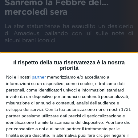
Sanremo la Febbre del...
mercoledì sera
La star statunitense ha esaudito un desiderio
di Amadeus, ballando con lui sulle note di
alcuni brani iconici
Scheda
Il rispetto della tua riservatezza è la nostra
artista
priorità
JOHN TRAVOLTA
AMADEUS
FEBBRE DEL SABATO SERA
GREASE
Noi e i nostri
partner
memorizziamo e/o accediamo a
informazioni su un dispositivo, come i cookie, e trattiamo dati
personali, come identificatori univoci e informazioni standard
inviate da un dispositivo per annunci e contenuti personalizzati,
misurazione di annunci e contenuti, analisi dell'audience e
John Travolta
è entrato all'Ariston accompagnato
sviluppo dei servizi.
Con la tua autorizzazione noi e i nostri 1731
dalla colonna sonora de "La Strada", composta da
partner possiamo utilizzare dati precisi di geolocalizzazione e
Nino Rota
. Travolta ha visto per la prima volta il film
identificazione tramite la scansione del dispositivo. Puoi fare clic
di
Federico Fellini
a 4 anni, insieme ai suoi genitori.
per consentire a noi e ai nostri partner il trattamento per le
finalità sopra descritte. In alternativa puoi fare clic per negare il