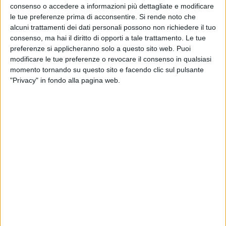
Appena ha raggiunto Amadeus, la
star
americana si
consenso o accedere a informazioni più dettagliate e modificare
è complimentata con lui: "
Anche dopo
le tue preferenze prima di acconsentire.
Si rende noto che
cinque Sanremo sei in bella forma!
", e ancora,
"In
alcuni trattamenti dei dati personali possono non richiedere il tuo
America non si parla d'altro. Ti auguro buona fortuna
consenso, ma hai il diritto di opporti a tale trattamento. Le tue
perché ho saputo che ci sono le primarie per sapere
preferenze si applicheranno solo a questo sito web. Puoi
chi sarà il nuovo conduttore...
".
modificare le tue preferenze o revocare il consenso in qualsiasi
momento tornando su questo sito e facendo clic sul pulsante
"Privacy" in fondo alla pagina web.
John Travolta
ha inoltre esaudito un desiderio "da
fan" di
Amadeus
, eseguendo con lui alcuni passi. Ad
accompagnare i
balletti
, sono stati alcuni iconici
brani delle colonne sonore de
"La febbre del sabato
sera
", di "
Grease
" e di "
Pulp Fiction
. "
Si muove
molto bene!
", ha commentato l'attore osservando la
performance di Ama.
Sulle note di "Stayin' Alive", poi, la scena si è poi
spostata all'
Aristonello
, lo spazio di
Fiorello
.
Quest'ultimo, in passato, aveva già incontrato John
Travolta: i due si sono infatti salutati con sorrisi e
abbracci.
Amadeus
,
Fiorello
e
Travolta
hanno infine