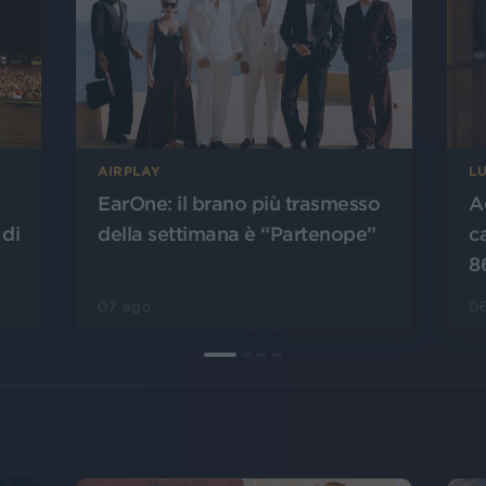
AIRPLAY
L
EarOne: il brano più trasmesso
A
 di
della settimana è “Partenope”
c
8
07 ago
0