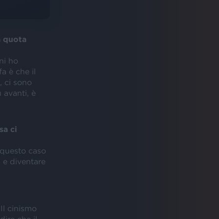
a quota
ni ho
a è che il
, ci sono
 avanti, è
sa ci
n questo caso
ia e diventare
 Il cinismo