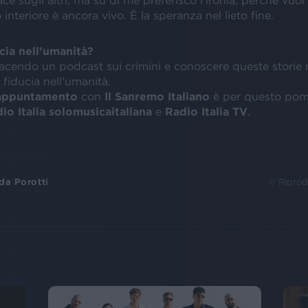
ce sugli altri, ma su di me preferisco l’ironia, perché vuol 
nteriore è ancora vivo. È la speranza nel lieto fine.
cia nell’umanità?
facendo un podcast sui crimini e conoscere queste storie 
 fiducia nell’umanità.
appuntamento
con
Il Sanremo Italiano
è per questo pome
io Italia solomusicaitaliana
e
Radio Italia TV
.
da Porotti
© Riprod