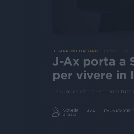
18 feb 2026
IL SANREMO ITALIANO
J-Ax porta a S
per vivere in I
La rubrica che ti racconta tutt
Scheda
J-AX
ITALIA STARTER 
artista