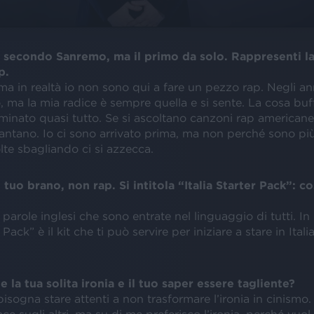
 secondo Sanremo, ma il primo da solo. Rappresenti l
p.
a in realtà io non sono qui a fare un pezzo rap. Negli an
 ma la mia radice è sempre quella e si sente. La cosa buff
minato quasi tutto. Se si ascoltano canzoni rap americane
antano. Io ci sono arrivato prima, ma non perché sono più
lte sbagliando ci si azzecca.
tuo brano, non rap. Si intitola “Italia Starter Pack”: co
 parole inglesi che sono entrate nel linguaggio di tutti. I
r Pack” è il kit che ti può servire per iniziare a stare in Ital
 la tua solita ironia e il tuo saper essere tagliente?
bisogna stare attenti a non trasformare l’ironia in cinismo.