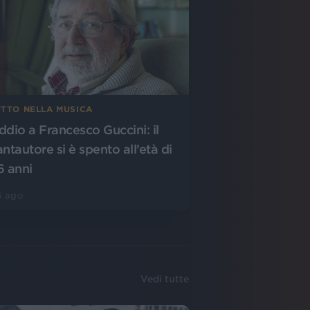
UTTO NELLA MUSICA
ddio a Francesco Guccini: il
antautore si è spento all’età di
6 anni
6 ago
Vedi tutte