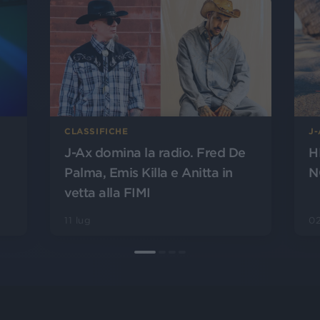
CLASSIFICHE
J
J-Ax domina la radio. Fred De
H
Palma, Emis Killa e Anitta in
N
vetta alla FIMI
11 lug
02