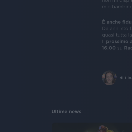
non mi dispia
mio bambino i
È anche fidu
Da anni sto 
quasi tutta la
Il
prossimo 
16.00
su
Rad
di
Lin
Ultime news