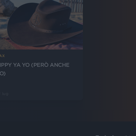
-AX
IPPY YA YO (PERÒ ANCHE
O)
 lug