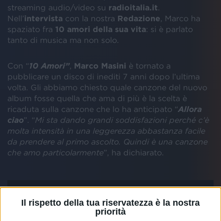
streaming audio/video su
radioitalia.it
.
Nell’
intervista
con la nostra
Redazione
, Marco ha
spaziato fra
10 amori della sua vita
: si è parlato
tanto di musica ma non solo.
Con “
10 Amori”
,
Marco Masini
è tornato a
pubblicare un disco di inediti 7 anni dopo l’ultima
volta. Gli abbiamo chiesto quale canzone del nuovo
album fosse quella che ama di più è la scelta è
ricaduta sulla canzone che lo ha anticipato “
Allora
ciao
”. “
Mi sta dando grandi soddisfazioni perché c’è
molta intensità in una leggerezza abbastanza facile
da prendere al primo ascolto. Quindi è una canzone
che amo particolarmente
”, ha dichiarato.
Il rispetto della tua riservatezza è la nostra
priorità