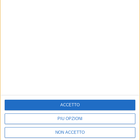
(15/11/24)
PHOTOGALLERY
MARCO MASINI A RADIO ITALIA LIVE
(PUNTATA DEL 15/11/2024)
ACCETTO
PIÙ OPZIONI
14
FOTO
NON ACCETTO