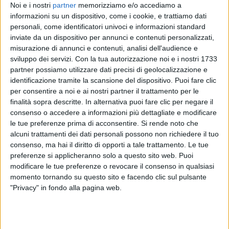
Noi e i nostri
partner
memorizziamo e/o accediamo a
informazioni su un dispositivo, come i cookie, e trattiamo dati
personali, come identificatori univoci e informazioni standard
inviate da un dispositivo per annunci e contenuti personalizzati,
misurazione di annunci e contenuti, analisi dell'audience e
sviluppo dei servizi.
Con la tua autorizzazione noi e i nostri 1733
partner possiamo utilizzare dati precisi di geolocalizzazione e
identificazione tramite la scansione del dispositivo. Puoi fare clic
per consentire a noi e ai nostri partner il trattamento per le
finalità sopra descritte. In alternativa puoi fare clic per negare il
consenso o accedere a informazioni più dettagliate e modificare
le tue preferenze prima di acconsentire.
Si rende noto che
alcuni trattamenti dei dati personali possono non richiedere il tuo
consenso, ma hai il diritto di opporti a tale trattamento. Le tue
preferenze si applicheranno solo a questo sito web. Puoi
Sulla canzone non sua che ha amato di più, Marco
modificare le tue preferenze o revocare il consenso in qualsiasi
non ha dubbi: è “
Mi ritorni in mente
” di
Lucio
momento tornando su questo sito e facendo clic sul pulsante
Battisti
. Riguardo a quella sua che i suoi fan amano
"Privacy" in fondo alla pagina web.
sopra ogni cosa, lui non sa scegliere. “
Ci sono tante
canzoni che sono rimaste un po’ nell’angolo, sono un
po’ di nicchia e i fan le amano per quello
”, ha detto