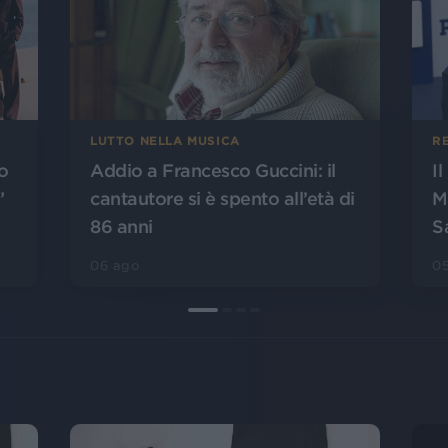
LUTTO NELLA MUSICA
R
o
Addio a Francesco Guccini: il
I
”
cantautore si è spento all’età di
M
86 anni
S
06 ago
0