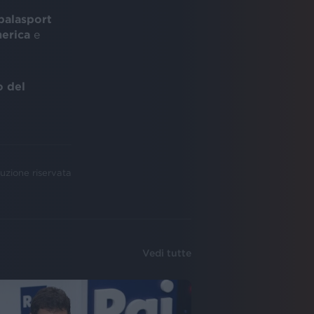
palasport
erica
e
o del
uzione riservata
Vedi tutte