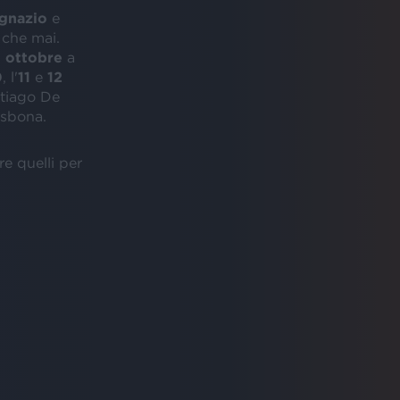
Ignazio
e
 che mai.
 ottobre
a
0
, l'
11
e
12
tiago De
isbona.
e quelli per