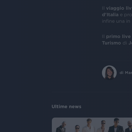
Il
viaggio li
d'Italia
e pr
infine una in
Il
primo liv
Turismo
di
J
di
Ma
Ultime news