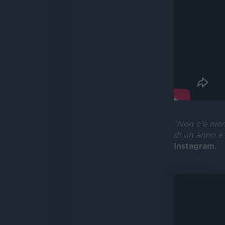
“
Non c’è nien
di un anno e 
Instagram
.