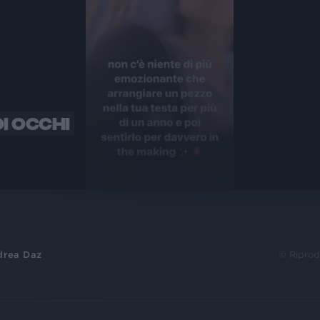
OI OCCHI
drea Daz
© Riprod