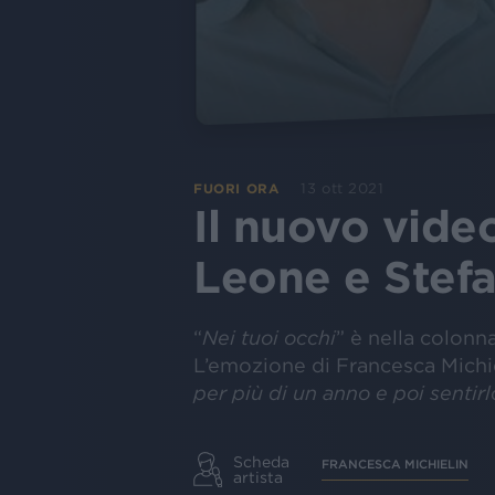
13 ott 2021
FUORI ORA
Il nuovo vide
Leone e Stef
“
Nei tuoi occhi
” è nella colonn
L’emozione di Francesca Michie
per più di un anno e poi sentir
Scheda
FRANCESCA MICHIELIN
artista