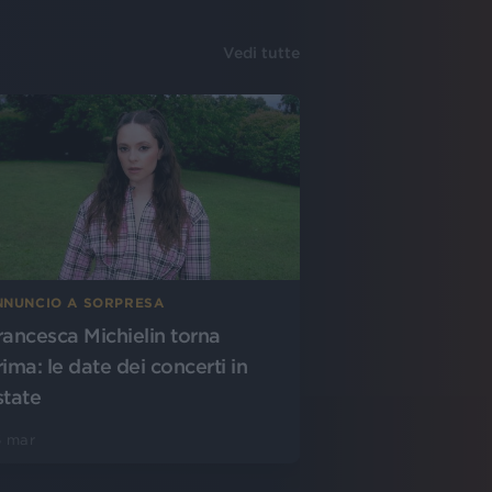
Vedi tutte
NNUNCIO A SORPRESA
rancesca Michielin torna
rima: le date dei concerti in
state
6 mar