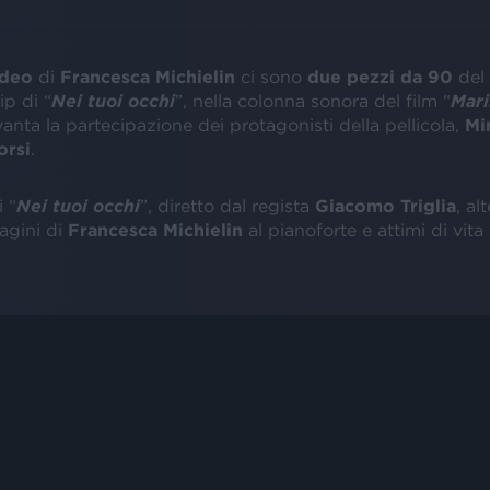
ideo
di
Francesca Michielin
ci sono
due pezzi da 90
del
ip di “
Nei tuoi occhi
”, nella colonna sonora del film “
Mari
 vanta la partecipazione dei protagonisti della pellicola,
Mi
orsi
.
i “
Nei tuoi occhi
”, diretto dal regista
Giacomo Triglia
, al
agini di
Francesca Michielin
al pianoforte e attimi di vita