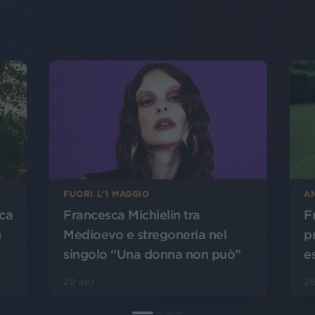
FUORI L'1 MAGGIO
A
ca
Francesca Michielin tra
F
m
Medioevo e stregoneria nel
p
singolo “Una donna non può”
e
29 apr
2