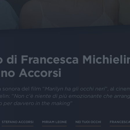
o di Francesca Michiel
ano Accorsi
a sonora del film “
Marilyn ha gli occhi neri
”, al cine
lin: “
Non c’è niente di più emozionante che arrang
lo per davvero in the making
”
STEFANO ACCORSI
MIRIAM LEONE
NEI TUOI OCCHI
FRANCESCA 