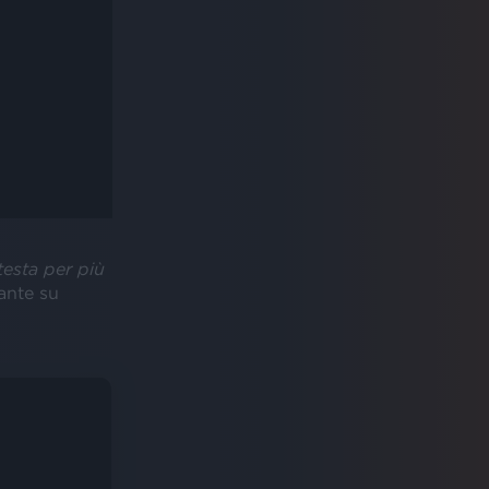
testa per più
tante su