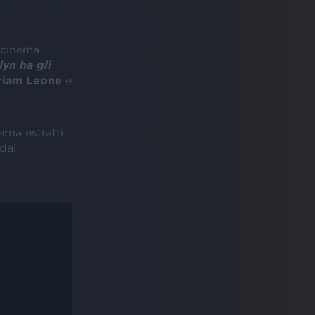
 cinema
lyn ha gli
riam Leone
e
terna estratti
 dal