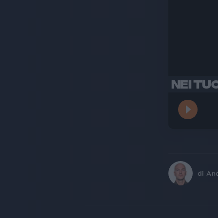
NEI TU
di
An