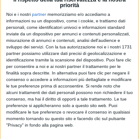
priorità
più...
“Assolutamente. Pensate anche a un
appuntamento, non lo dai di giorno, ma di sera
”.
Noi e i nostri
partner
memorizziamo e/o accediamo a
informazioni su un dispositivo, come i cookie, e trattiamo dati
personali, come identificatori univoci e informazioni standard
(Mauro)
Capita spesso anche a me di pensare di
inviate da un dispositivo per annunci e contenuti personalizzati,
notte...
“
I pensieri di notte sono più limpidi. Pensi a
misurazione di annunci e contenuti, analisi dell'audience e
cose che non hai risolto durante il giorno
”.
sviluppo dei servizi.
Con la tua autorizzazione noi e i nostri 1731
partner possiamo utilizzare dati precisi di geolocalizzazione e
(Manola)
“Le nostre anime di notte” è speciale: è
identificazione tramite la scansione del dispositivo. Puoi fare clic
stata la 2 millesima canzone del Festival di
per consentire a noi e ai nostri partner il trattamento per le
Sanremo...
“
Mi hanno detto che passerà alla storia
”.
finalità sopra descritte. In alternativa puoi fare clic per negare il
consenso o accedere a informazioni più dettagliate e modificare
le tue preferenze prima di acconsentire.
Si rende noto che
(Mauro)
Che ricordo hai della tua prima volta al
alcuni trattamenti dei dati personali possono non richiedere il tuo
Festival?
“
È stata bellissima. Quando la rivivo, rivedo
consenso, ma hai il diritto di opporti a tale trattamento. Le tue
il viaggio con mio padre, io con la febbre e Pippo
preferenze si applicheranno solo a questo sito web. Puoi
Baudo che ha creduto in me fin dall'inizio. Quando
modificare le tue preferenze o revocare il consenso in qualsiasi
quest'anno ho cantato sul palco dell'Ariston ho
momento tornando su questo sito e facendo clic sul pulsante
rivissuto quel momento: è stato molto emozionante
”.
"Privacy" in fondo alla pagina web.
(Mauro) …
ma parliamo delle 11 tracce de “La