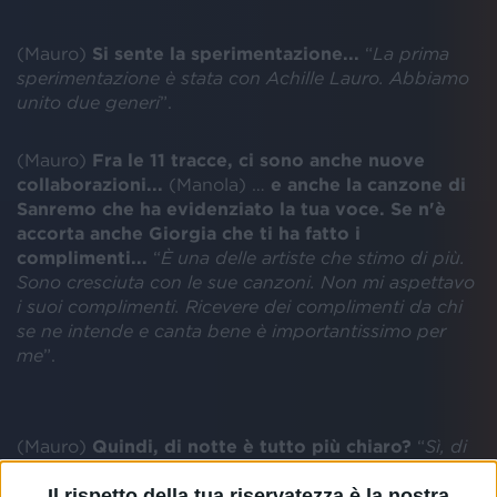
(Mauro)
Si sente la sperimentazione...
“
La prima
sperimentazione è stata con Achille Lauro. Abbiamo
unito due generi
”.
(Mauro)
Fra le 11 tracce, ci sono anche nuove
collaborazioni...
(Manola) …
e anche la canzone di
Sanremo che ha evidenziato la tua voce. Se n'è
accorta anche Giorgia che ti ha fatto i
complimenti...
“
È una delle artiste che stimo di più.
Sono cresciuta con le sue canzoni. Non mi aspettavo
i suoi complimenti. Ricevere dei complimenti da chi
se ne intende e canta bene è importantissimo per
me
”.
(Mauro)
Quindi, di notte è tutto più chiaro?
“
Sì, di
notte siamo più liberi. Ci rilassiamo di più”.
(Manola)
Molti colleghi dicono che di notte si scrive di
Il rispetto della tua riservatezza è la nostra