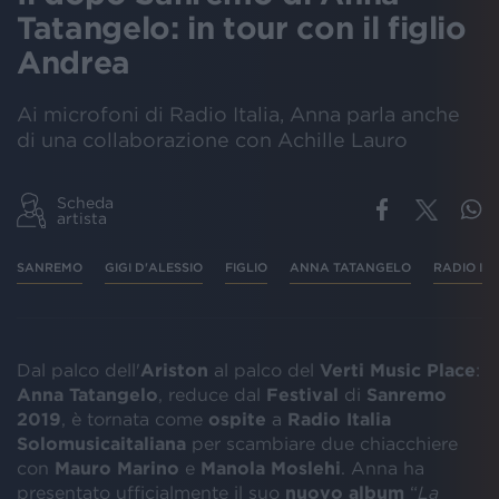
Tatangelo: in tour con il figlio
Andrea
Ai microfoni di Radio Italia, Anna parla anche
di una collaborazione con Achille Lauro
Scheda
artista
SANREMO
GIGI D'ALESSIO
FIGLIO
ANNA TATANGELO
RADIO ITA
Dal palco dell'
Ariston
al palco del
Verti
Music
Place
:
Anna
Tatangelo
, reduce dal
Festival
di
Sanremo
2019
, è tornata come
ospite
a
Radio Italia
Solomusicaitaliana
per scambiare due chiacchiere
con
Mauro Marino
e
Manola Moslehi
. Anna ha
presentato ufficialmente il suo
nuovo
album
“
La