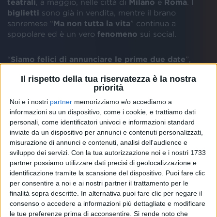
teatrali
, a maggio, nelle città di
Milano
e
Roma
. I
biglietti
sono già in vendita, mentre il brano
sanremese “
Ma non tutta la vita
” continua a
spopolare ed è un vero
fenomeno
sui social.
“
Siamo felici di annunciare le prime due date
”,
hanno scritto i Ricchi e Poveri sui social,
Il rispetto della tua riservatezza è la nostra
annunciando il doppio appuntamento per il loro
priorità
“
Anteprima Tour
”. I due live sono in programma il 2
maggio al
Teatro Dal Verme di Milano
e il 21 al
Noi e i nostri
partner
memorizziamo e/o accediamo a
Brancaccio di Roma
. “
Non vediamo l’ora di
informazioni su un dispositivo, come i cookie, e trattiamo dati
personali, come identificatori univoci e informazioni standard
ricominciare a fare la cosa che amiamo di più:
inviate da un dispositivo per annunci e contenuti personalizzati,
cantare insieme a voi!
”, hanno aggiunto ancora
misurazione di annunci e contenuti, analisi dell'audience e
Angela Brambati
e
Angelo Sotgiu
, invitando i fan
sviluppo dei servizi.
Con la tua autorizzazione noi e i nostri 1733
ad accaparrarsi un posto.
partner possiamo utilizzare dati precisi di geolocalizzazione e
identificazione tramite la scansione del dispositivo. Puoi fare clic
È solo l’inizio
di una serie di concerti che vedrà i
per consentire a noi e ai nostri partner il trattamento per le
Ricchi e Poveri protagonisti
dal vivo
, dopo il ritorno
finalità sopra descritte. In alternativa puoi fare clic per negare il
a Sanremo con “
Ma non tutta la vita
”. Il calendario,
consenso o accedere a informazioni più dettagliate e modificare
infatti, viene presentato esplicitamente come
in
le tue preferenze prima di acconsentire.
Si rende noto che