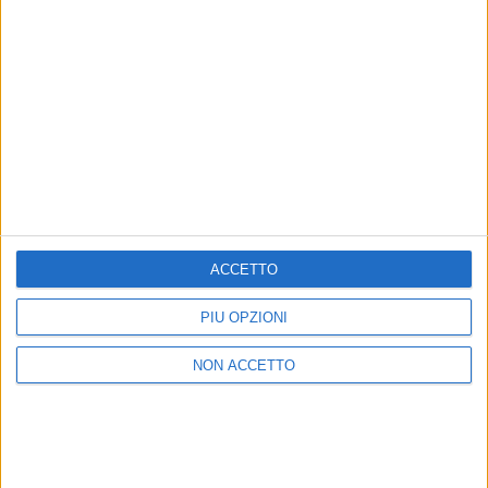
di
Andrea Basso
© Riproduzione riservata
ACCETTO
Ultime news
Vedi tutte
PIÙ OPZIONI
NON ACCETTO