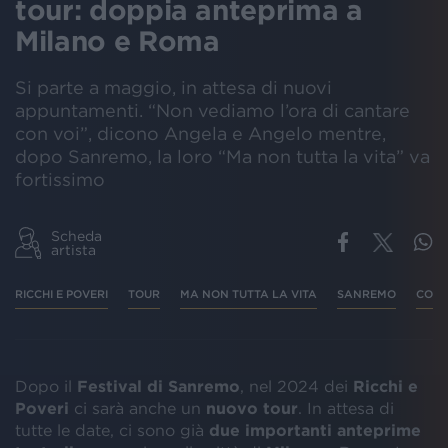
tour: doppia anteprima a
Milano e Roma
Si parte a maggio, in attesa di nuovi
appuntamenti. “Non vediamo l’ora di cantare
con voi”, dicono Angela e Angelo mentre,
dopo Sanremo, la loro “Ma non tutta la vita” va
fortissimo
Scheda
artista
RICCHI E POVERI
TOUR
MA NON TUTTA LA VITA
SANREMO
CONC
Dopo il
Festival di Sanremo
, nel 2024 dei
Ricchi e
Poveri
ci sarà anche un
nuovo tour
. In attesa di
tutte le date, ci sono già
due importanti anteprime