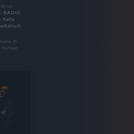
 di un
di
RADIO
 Italia
oitalia.it
.
zione di
i numeri