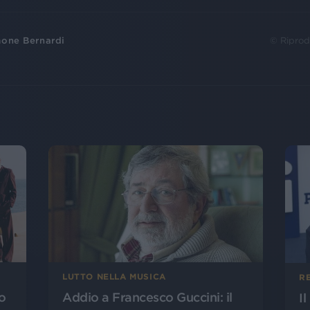
one Bernardi
© Riprod
LUTTO NELLA MUSICA
R
o
Addio a Francesco Guccini: il
I