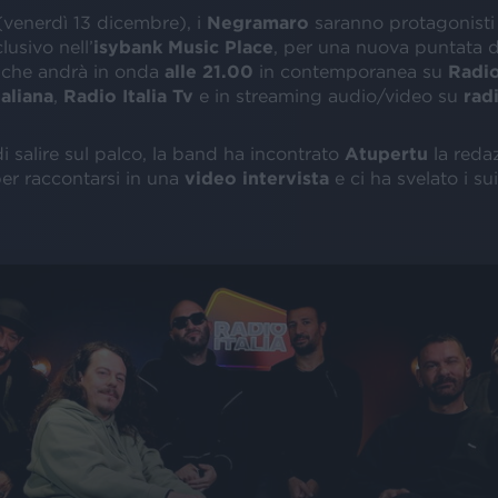
(venerdì 13 dicembre), i
Negramaro
saranno protagonisti
lusivo nell’
isybank Music Place
, per una nuova puntata 
che andrà in onda
alle 21.00
in contemporanea su
Radio
aliana
,
Radio Italia Tv
e in streaming audio/video su
radi
 salire sul palco, la band ha incontrato
Atupertu
la reda
per raccontarsi in una
video
intervista
e ci ha svelato i su