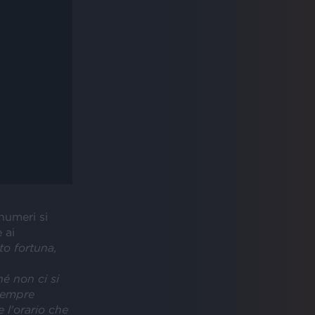
 numeri si
 ai
to fortuna,
é non ci si
sempre
 l'orario che