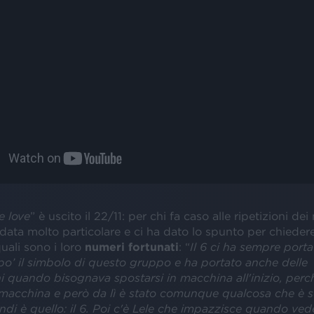
e love
” è uscito il 22/11: per chi fa caso alle ripetizioni dei
 data molto particolare e ci ha dato lo spunto per chiedere
ali sono i loro
numeri fortunati
: “
Il 6 ci ha sempre porta
po’ il simbolo di questo gruppo e ha portato anche delle
 quando bisognava spostarsi in macchina all'inizio, perch
 macchina e però da lì è stato comunque qualcosa che è 
ndi è quello: il 6. Poi c'è Lele che impazzisce quando vede