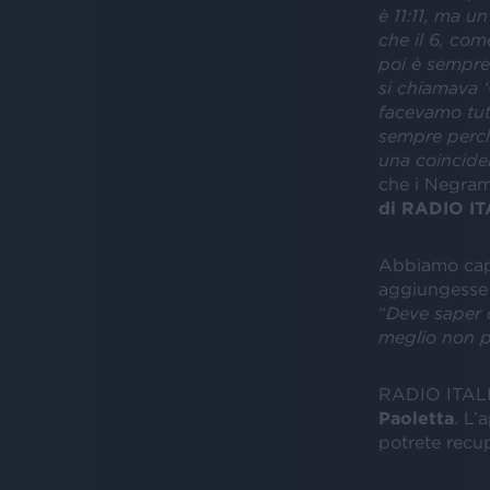
è 11:11, ma u
che il 6, com
poi è sempre 
si chiamava 
facevamo tutt
sempre perché
una coincide
che i Negram
di RADIO IT
Abbiamo capi
aggiungesse
“
Deve saper c
meglio non pa
RADIO ITALI
Paoletta
. L
potrete recup