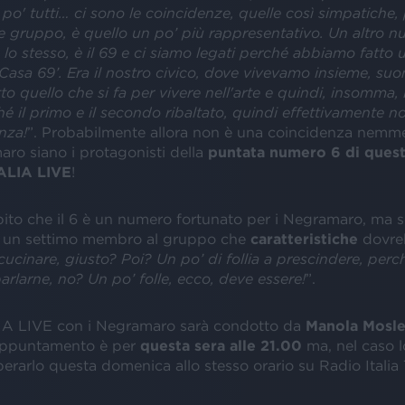
n po' tutti… ci sono le coincidenze, quelle così simpatiche
e gruppo, è quello un po’ più rappresentativo. Un altro 
lo stesso, è il 69 e ci siamo legati perché abbiamo fatto 
‘Casa 69’. Era il nostro civico, dove vivevamo insieme, s
o quello che si fa per vivere nell'arte e quindi, insomma, i
 il primo e il secondo ribaltato, quindi effettivamente n
nza!
”. Probabilmente allora non è una coincidenza nemmen
aro siano i protagonisti della
puntata numero 6 di quest
ALIA LIVE
!
to che il 6 è un numero fortunato per i Negramaro, ma s
 un settimo membro al gruppo che
caratteristiche
dovre
ucinare, giusto? Poi? Un po’ di follia a prescindere, perc
rlarne, no? Un po’ folle, ecco, deve essere!
”.
A LIVE con i Negramaro sarà condotto da
Manola Mosl
’appuntamento è per
questa sera alle 21.00
ma, nel caso l
erarlo questa domenica allo stesso orario su Radio Italia 