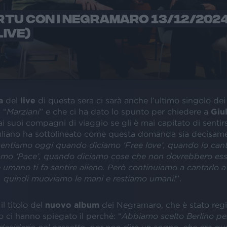
TU CON I NEGRAMARO 13/12/2024
LIVE)
a
del
live
di questa sera ci sarà anche l’ultimo singolo de
 “
Marziani
” e che ci ha dato lo spunto per chiedere a
Giu
i suoi compagni di viaggio se gli è mai capitato di sentirs
uliano ha sottolineato come questa domanda sia decisame
 sentiamo oggi quando diciamo ‘Free love’, quando lo can
mo ‘Pace’, quando diciamo cose che non dovrebbero esse
e umano ti fa sentire alieno. Però continuiamo a cantarlo a
, quindi muoviamo le mani e restiamo umani!
”.
 il titolo del
nuovo album
dei Negramaro, che è stato regi
o ci hanno spiegato il perché: “
Abbiamo scelto Berlino pe