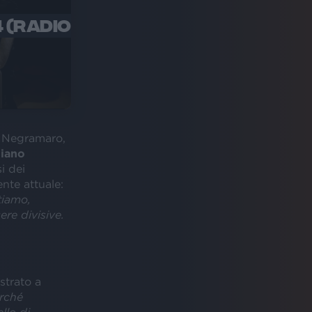
 (RADIO
i Negramaro,
liano
i dei
nte attuale:
tiamo,
re divisive.
strato a
rché