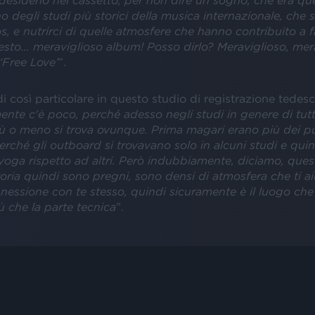
esiderio nel cassetto, per non dire un sogno, che era que
o degli studi più storici della musica internazionale, che 
, e nutrirci di quelle atmosfere che hanno contribuito a f
esto... meraviglioso album! Posso dirlo? Meraviglioso, mer
‘Free Love’
”.
i così particolare in questo studio di registrazione tedesc
ente c'è poco, perché adesso negli studi in genere di tut
iù o meno si trova ovunque. Prima magari erano più dei pu
erché gli outboard si trovavano solo in alcuni studi e qui
voga rispetto ad altri. Però indubbiamente, diciamo, quest
ria quindi sono pregni, sono densi di atmosfera che ti ai
nessione con te stesso, quindi sicuramente è il luogo che 
ù che la parte tecnica
”.