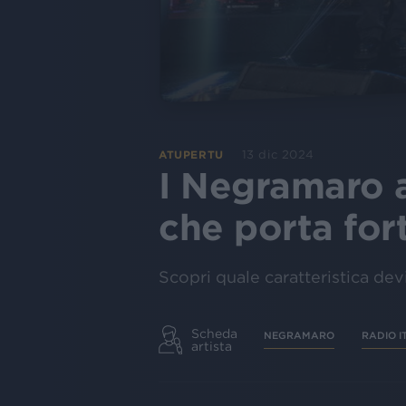
13 dic 2024
ATUPERTU
I Negramaro 
che porta for
Scopri quale caratteristica dev
Scheda
NEGRAMARO
RADIO I
artista