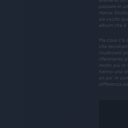
avevamo un d
passare in un
Hansa Studios
sia uscito qu
album che è 
Ma cosa c’è d
che tecnicam
l’outboard p
riferimento p
molto più in 
hanno una sto
un po’ in con
differenza pi