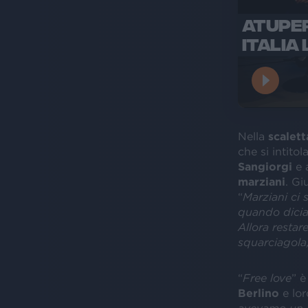
ATUPER
ITALIA 
Nella
scalett
che si intitola
Sangiorgi
e a
marziani
. Gi
“
Marziani ci
quando dicia
Allora restar
squarciagola
“
Free love
” è
Berlino
e lor