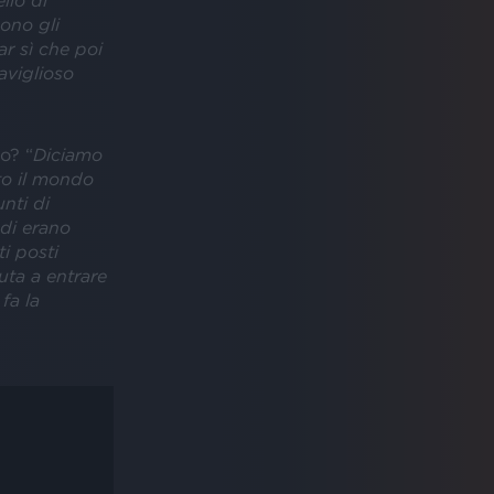
llo di
sono gli
ar sì che poi
aviglioso
o? “
Diciamo
to il mondo
nti di
ndi erano
i posti
uta a entrare
fa la