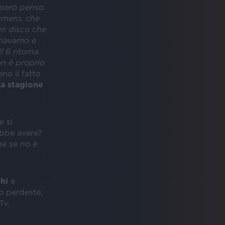
, però penso
numero, che
un disco che
uonavamo e
l 6 ritorna
on è proprio
o il fatto
a stagione
e si
bbe avere?
hé se no è
ehi
e
o perdeste,
Tv.