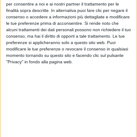
per consentire a noi e ai nostri partner il trattamento per le
Un post condiviso da Coma_Cose (@coma_cose)
finalità sopra descritte. In alternativa puoi fare clic per negare il
consenso o accedere a informazioni più dettagliate e modificare
le tue preferenze prima di acconsentire.
Si rende noto che
Il brano, prodotto da
Merk & Kremont
, fonde
alcuni trattamenti dei dati personali possono non richiedere il tuo
consenso, ma hai il diritto di opporti a tale trattamento. Le tue
mandolini
ed
echi
di
flamenco
. Ha un
ritmo
che
preferenze si applicheranno solo a questo sito web. Puoi
trascina e coinvolge e uno
stile narrativo diverso
modificare le tue preferenze o revocare il consenso in qualsiasi
dagli altri lavori di
California
e
Fausto Lama
. Non è
momento tornando su questo sito e facendo clic sul pulsante
scritto in prima persona, ma un
racconto
in prosa
di
"Privacy" in fondo alla pagina web.
uno spaccato di vita.
La
protagonista
di
Malavita
è una
donna
dal
passato burrascoso
, che decide di cambiare vita
andandosene da un
contesto opprimente
.
La donna è anche al centro del
video ufficiale
che
stato rilasciato oggi (venerdì 26 aprile), insieme al
pezzo. Nel filmato compaiono pure
California
e
Fausto Lama
; quest'ultimo, tra l'altro, ha firmato la
regia
della
clip
. Entrambi gli artisti indossano un