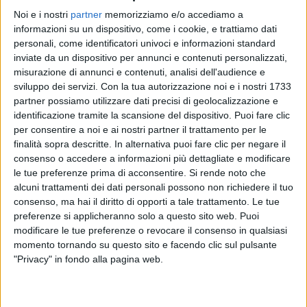
stanotte
, presentata anch’essa in tv;
Dimmi che non
Noi e i nostri
partner
memorizziamo e/o accediamo a
è un addio
, già certificata Disco d’Oro;
Nuvola
,
informazioni su un dispositivo, come i cookie, e trattiamo dati
scritta a quattro mani con
Angelina Mango
e co-
personali, come identificatori univoci e informazioni standard
prodotta con
Zef
; il
feat.
con
Gaia
,
Non siamo più
inviate da un dispositivo per annunci e contenuti personalizzati,
noi due
; e
Ossidiana
.
misurazione di annunci e contenuti, analisi dell'audience e
sviluppo dei servizi.
Con la tua autorizzazione noi e i nostri 1733
partner possiamo utilizzare dati precisi di geolocalizzazione e
identificazione tramite la scansione del dispositivo. Puoi fare clic
per consentire a noi e ai nostri partner il trattamento per le
finalità sopra descritte. In alternativa puoi fare clic per negare il
consenso o accedere a informazioni più dettagliate e modificare
le tue preferenze prima di acconsentire.
Si rende noto che
alcuni trattamenti dei dati personali possono non richiedere il tuo
consenso, ma hai il diritto di opporti a tale trattamento. Le tue
preferenze si applicheranno solo a questo sito web. Puoi
modificare le tue preferenze o revocare il consenso in qualsiasi
momento tornando su questo sito e facendo clic sul pulsante
"Privacy" in fondo alla pagina web.
Visualizza questo post su Instagram