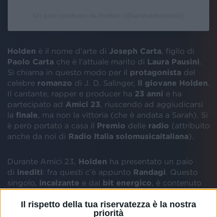
Un post condiviso da Holden (@iamholdenmusic)
Holden
è il nome d’arte di
Joseph Carta
, figlio di
Paolo Carta
che è l’attuale marito di
Laura Pausini
.
Si chiama in questo modo per il
protagonista
del
celebre
romanzo
di J. D. Salinger,
Il giovane Holden
.
Il cantante, rapper e producer ha
23 anni
e ha
partecipato ad
Amici 23
, riuscendo ad aggiudicarsi
la
finale
, ma non la vittoria (che è andata a Sarah). Si
è però portato a casa il
Premio
delle
radio
(attribuito
anche da noi di
Radio Italia solomusicaitaliana
).
Durante Amici 23,
Holden
ha presentato un paio
di
inediti
: fra questi c’è appunto
Randagi
. Questo
singolo,
incalzante
e dal
bit energico
, è contenuto
in
Joseph
, l’
EP
che uscirà
venerdì 24 maggio.
Il rispetto della tua riservatezza è la nostra
L'artista lo ha
scritto
e
prodotto
interamente.
priorità
Oltre
Randagi
, la
tracklist
prevede pure
Solo