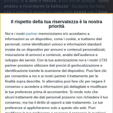
piccola, di
5 anni e mezzo
, e sui social spiega: “
Sono
andato a ricordarmi la bellezza
”. Giuliano ha fatto
così il pieno di amore, in vista delle
prove
per il
tour
negli stadi
con i suoi
Negramaro
, e insieme a noi di
Il rispetto della tua riservatezza è la nostra
Radio Italia solomusicaitaliana
come Radio
priorità
Ufficiale.
Noi e i nostri
partner
memorizziamo e/o accediamo a
informazioni su un dispositivo, come i cookie, e trattiamo dati
L’ultima esperienza personale di Sangiorgi è
personali, come identificatori univoci e informazioni standard
documentata da
una carrellata di foto
che lui ha
inviate da un dispositivo per annunci e contenuti personalizzati,
condiviso sui suoi canali social: “
Ho preso la mia
misurazione di annunci e contenuti, analisi dell'audience e
chitarra e sono andato a cantare per la classe dei
sviluppo dei servizi.
Con la tua autorizzazione noi e i nostri 1733
‘dinosauri’ di Stella, a sorpresa, per loro e per
partner possiamo utilizzare dati precisi di geolocalizzazione e
me
”, ha scritto, raccontando il suo arrivo nell’aula
identificazione tramite la scansione del dispositivo. Puoi fare clic
della
scuola materna
frequentata finora dalla figlia.
per consentire a noi e ai nostri partner il trattamento per le
“
Sono gli ultimi giorni di scuola per la sua classe con
finalità sopra descritte. In alternativa puoi fare clic per negare il
cui ha vissuto un sogno dal giorno zero fino ad
consenso o accedere a informazioni più dettagliate e modificare
oggi
”, ha aggiunto, spiegando cosa lo ha mosso a
le tue preferenze prima di acconsentire.
Si rende noto che
prendere questa bella iniziativa. “
Si cambia scuola, si
alcuni trattamenti dei dati personali possono non richiedere il tuo
cresce e io volevo farle un regalo, anzi… farmi un
consenso, ma hai il diritto di opporti a tale trattamento. Le tue
regalo
”.
preferenze si applicheranno solo a questo sito web. Puoi
modificare le tue preferenze o revocare il consenso in qualsiasi