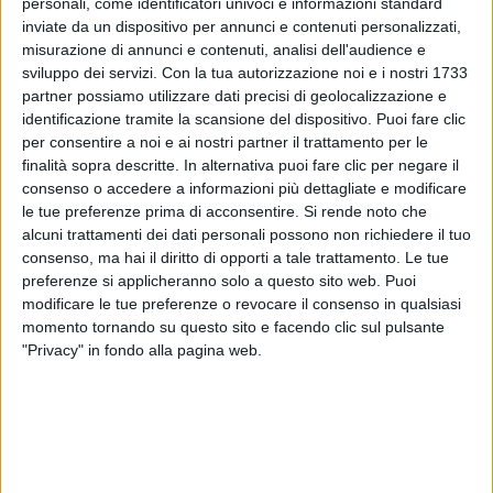
personali, come identificatori univoci e informazioni standard
inviate da un dispositivo per annunci e contenuti personalizzati,
misurazione di annunci e contenuti, analisi dell'audience e
sviluppo dei servizi.
Con la tua autorizzazione noi e i nostri 1733
partner possiamo utilizzare dati precisi di geolocalizzazione e
Un post condiviso da Giorgia (@giorgia)
identificazione tramite la scansione del dispositivo. Puoi fare clic
per consentire a noi e ai nostri partner il trattamento per le
finalità sopra descritte. In alternativa puoi fare clic per negare il
consenso o accedere a informazioni più dettagliate e modificare
“Golpe”
è una
ballata
pop d’autore intensa e
le tue preferenze prima di acconsentire.
Si rende noto che
potente che unisce le penne di autori come
Edoardo
alcuni trattamenti dei dati personali possono non richiedere il tuo
D’Erme (Calcutta), Davide Petrella (Tropico),
consenso, ma hai il diritto di opporti a tale trattamento. Le tue
Dario Faini (Dardust) e Gaetano Scognamiglio
,
preferenze si applicheranno solo a questo sito web. Puoi
oltre alla stessa
Giorgia
, con la produzione di
modificare le tue preferenze o revocare il consenso in qualsiasi
Dardust
.
momento tornando su questo sito e facendo clic sul pulsante
"Privacy" in fondo alla pagina web.