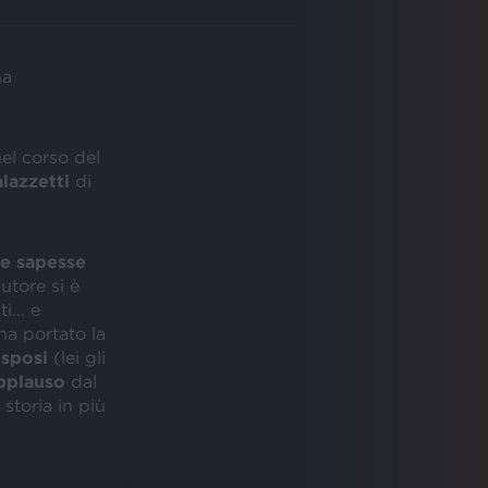
na
nel corso del
alazzetti
di
te sapesse
autore si è
ti… e
ha portato la
 sposi
(lei gli
pplauso
dal
storia in più