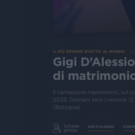
12
IL PIÙ GRANDE DUETTO AL MONDO
Gigi D’Alessi
di matrimonio 
Il cantautore napoletano, sul 
2025. Domani sera (venerdì 13 d
(Bologna)
Scheda
GIGI D'ALESSIO
CONC
artista