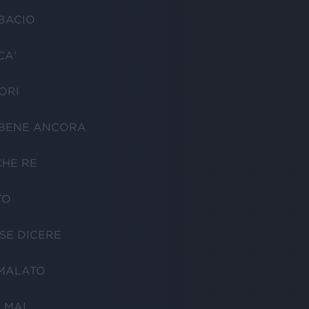
BACIO
CA'
ORI
 BENE ANCORA
CHE RE
TO
SSE DICERE
MALATO
 MAI