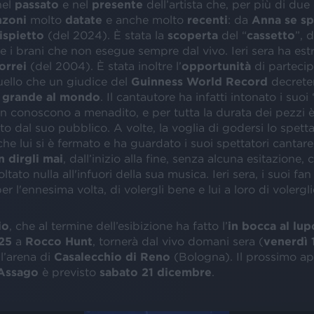
nel
passato
e nel
presente
dell’artista che, per più di due 
nzoni
molto
datate
e anche molto
recenti
: da
Anna se s
ispietto
(del 2024). È stata la
scoperta
del “
cassetto
”, d
e i brani che non esegue sempre dal vivo. Ieri sera ha est
orrei
(del 2004). È stata inoltre l’
opportunità
di partecip
uello che un giudice del
Guinness World Record
decrete
 grande al mondo
. Il cantautore ha infatti intonato i suoi 
an conoscono a menadito, e per tutta la durata dei pezzi è
dal suo pubblico. A volte, la voglia di godersi lo spetta
he lui si è fermato e ha guardato i suoi spettatori cantare
 dirgli mai
, dall’inizio alla fine, senza alcuna esitazione
tato nulla all'infuori della sua musica. Ieri sera, i suoi fa
er l'ennesima volta, di volergli bene e lui a loro di volergli
io
, che al termine dell’esibizione ha fatto l’
in bocca al lup
25
a
Rocco Hunt
, tornerà dal vivo domani sera (
venerdì 
ll’arena di
Casalecchio di Reno
(Bologna). Il prossimo 
Assago
è previsto
sabato 21 dicembre
.