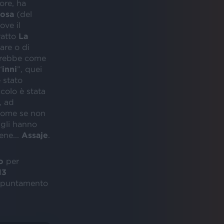
ore, ha
posa
(del
ove il
ratto
La
are o di
rebbe come
“
inni
”, quei
 stato
colo è stata
, ad
, come se non
n gli hanno
ene...
Assaje
.
o
per
13
appuntamento