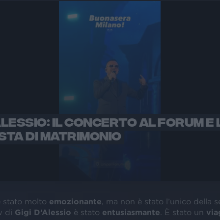
'ALESSIO: IL CONCERTO AL FORUM E 
TA DI MATRIMONIO
 stato molto
emozionante
, ma non è stato l’unico della se
w di
Gigi D’Alessio
è stato
entusiasmante
. È stato un
via