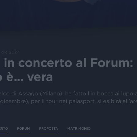
 dic 2024
o in concerto al Forum:
è... vera
palco di Assago (Milano), ha fatto l'in bocca al lu
icembre), per il tour nei palasport, si esibirà all’
ERTO
FORUM
PROPOSTA
MATRIMONIO