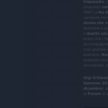
trapassato
, 
proposto
ca
1997) a
Nu d
cantante tien
donna che v
assistere a q
il
duetto più
brani che i f
accompagnato 
così grande c
esempio,
Non
avessero ascol
dimostrato, p
Gigi D’Aless
Sanremo 20
dicembre
) a
al
Forum
di