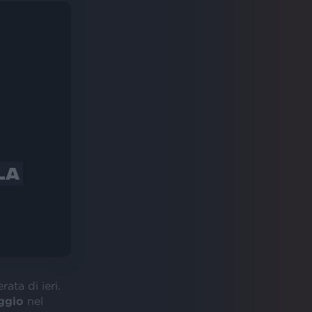
LA
rata di ieri.
ggio
nel