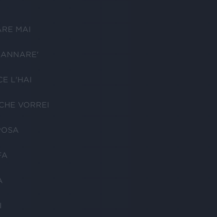
RE MAI
'ANNARE'
E L'HAI
CHE VORREI
POSA
FA
A
I