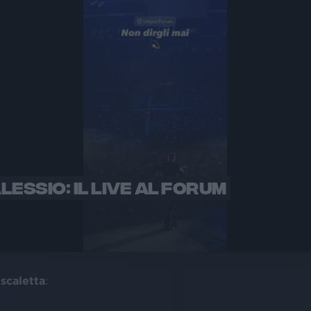
ALESSIO: IL LIVE AL FORUM
a
scaletta
: