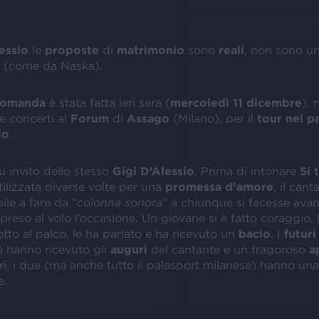
essio
le
proposte
di
matrimonio
sono
reali
, non sono u
(come da Naska).
 domanda
è stata fatta ieri sera (
mercoledì 11 dicembre
), 
e concerti al
Forum
di
Assago
(Milano), per il
tour nei p
io
.
u invito dello stesso
Gigi D’Alessio
. Prima di intonare
Si 
utilizzata diverse volte per una
promessa d’amore
, il cant
ile a fare da “
colonna sonora
” a chiunque si facesse avan
reso al volo l’occasione. Un giovane si è fatto coraggio, 
to al palco, le ha parlato e ha ricevuto un
bacio
. I
futuri
) hanno ricevuto gli
auguri
del cantante e un fragoroso
a
i, i due (ma anche tutto il palasport milanese) hanno una 
e.