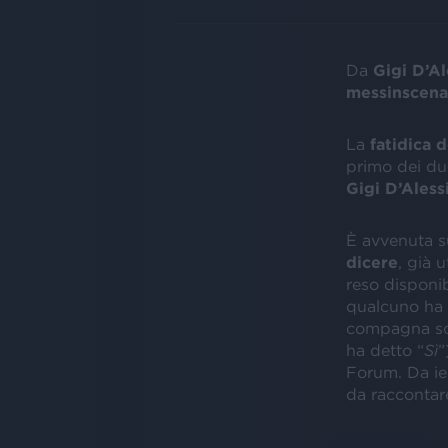
Da
Gigi D’Al
messinscena
La
fatidica
primo dei du
Gigi D’Aless
È avvenuta s
dicere
, già 
reso disponib
qualcuno ha p
compagna sot
ha detto “
Sì
”
Forum. Da ier
da raccontar