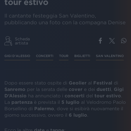
tour estivo
Il cantante festeggia San Valentino,
pubblicando una foto con la compagna Denise
Scheda
artista
GIGI D'ALESSIO
CONCERTI
TOUR
BIGLIETTI
SAN VALENTINO
Dopo essere stato ospite di
Geolier
al
Festival
di
Sanremo
per la serata delle
cover
e dei
duetti
,
Gigi
D’Alessio
ha annunciato i
concerti
del
tour estivo
.
La
partenza
è prevista il
5 luglio
al Velodromo Paolo
Borsellino di
Palermo
, dove si esibirà nuovamente il
giorno successivo, ovvero il
6 luglio
.
Ecco le altre
date
e
tappe
: