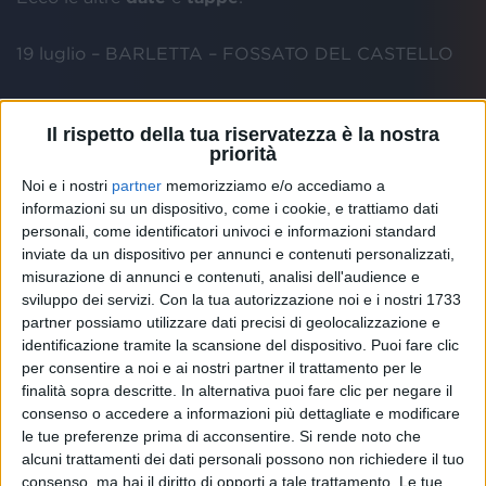
19 luglio – BARLETTA – FOSSATO DEL CASTELLO
20 luglio – SAN PANCRAZIO SALENTINO (BR) -
FORUM EVENTI
Il rispetto della tua riservatezza è la nostra
priorità
Noi e i nostri
partner
memorizziamo e/o accediamo a
21 luglio – LANCIANO (CH) – PARCO VILLA DELLE
informazioni su un dispositivo, come i cookie, e trattiamo dati
ROSE
personali, come identificatori univoci e informazioni standard
inviate da un dispositivo per annunci e contenuti personalizzati,
07 agosto – CORIGLIANO ROSSANO (CS) –
misurazione di annunci e contenuti, analisi dell'audience e
ANFITEATRO DE ROSIS
sviluppo dei servizi.
Con la tua autorizzazione noi e i nostri 1733
partner possiamo utilizzare dati precisi di geolocalizzazione e
identificazione tramite la scansione del dispositivo. Puoi fare clic
08 agosto – DIAMANTE (CS) – TEATRO DEI
per consentire a noi e ai nostri partner il trattamento per le
RUDERI
finalità sopra descritte. In alternativa puoi fare clic per negare il
consenso o accedere a informazioni più dettagliate e modificare
09 agosto – ROCCELLA JONICA (RC) – TEATRO
le tue preferenze prima di acconsentire.
Si rende noto che
AL CASTELLO
alcuni trattamenti dei dati personali possono non richiedere il tuo
consenso, ma hai il diritto di opporti a tale trattamento. Le tue