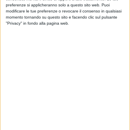
preferenze si applicheranno solo a questo sito web. Puoi
11 e 12 agosto – CATANIA – VILLA BELLINI
modificare le tue preferenze o revocare il consenso in qualsiasi
momento tornando su questo sito e facendo clic sul pulsante
22 agosto – FORTE DEI MARMI (LU) – VILLA
"Privacy" in fondo alla pagina web.
BERTELLI
24 agosto – CATTOLICA (RN) – ARENA DELLA
REGINA