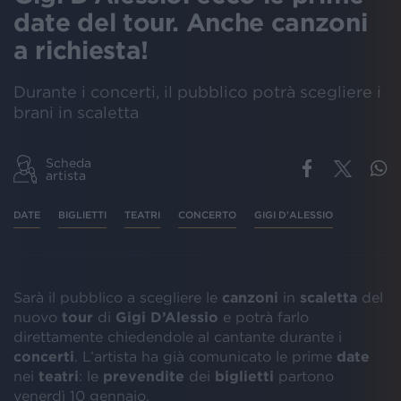
date del tour. Anche canzoni
a richiesta!
Durante i concerti, il pubblico potrà scegliere i
brani in scaletta
Scheda
artista
DATE
BIGLIETTI
TEATRI
CONCERTO
GIGI D'ALESSIO
Sarà il pubblico a scegliere le
canzoni
in
scaletta
del
nuovo
tour
di
Gigi D’Alessio
e potrà farlo
direttamente chiedendole al cantante durante i
concerti
. L’artista ha già comunicato le prime
date
nei
teatri
: le
prevendite
dei
biglietti
partono
venerdì 10 gennaio.