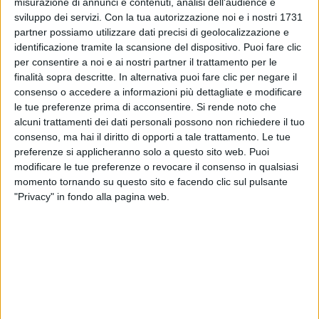
misurazione di annunci e contenuti, analisi dell'audience e
“
NOI DUE TOUR 2020 – A gentile richiesta
” di Gigi
sviluppo dei servizi.
Con la tua autorizzazione noi e i nostri 1731
D’Alessio prenderà il via il 17 marzo dal Teatro
partner possiamo utilizzare dati precisi di geolocalizzazione e
Dis_Play di
Brescia
e proseguirà il 18 al Teatro
identificazione tramite la scansione del dispositivo. Puoi fare clic
EuropAuditorium di
Bologna
, il 21 al Teatro Verdi di
per consentire a noi e ai nostri partner il trattamento per le
Montecatini
, il 29 al Teatro Ponchielli di
Cremona
, l’1
finalità sopra descritte. In alternativa puoi fare clic per negare il
aprile al Teatro Regio di
Parma
, il 3 al Teatro
consenso o accedere a informazioni più dettagliate e modificare
Openjobmetis di
Varese
, il 7 al Teatro Colosseo di
le tue preferenze prima di acconsentire.
Si rende noto che
Torino
, il 18 al Teatro Team di
Bari
, il 22 al PalaMilone
alcuni trattamenti dei dati personali possono non richiedere il tuo
di
Crotone
, il 24 al Teatro Metropolitan di
Catania
e
consenso, ma hai il diritto di opporti a tale trattamento. Le tue
il 27 al Teatro Verdi di
Firenze
.
preferenze si applicheranno solo a questo sito web. Puoi
modificare le tue preferenze o revocare il consenso in qualsiasi
momento tornando su questo sito e facendo clic sul pulsante
I
biglietti
saranno disponibili per il
fan club
a partire
"Privacy" in fondo alla pagina web.
da giovedì 9 gennaio, mentre la
prevendita
generale
prenderà il via venerdì 10.
“
Saranno dei concerti unici, ognuno diverso dall’altro,
che faremo insieme in tutto e per tutto: cantando,
emozionandoci e scegliendo insieme i brani della
scaletta
” ha annunciato Gigi su
Instagram
,
spiegando che gli spettatori potranno intervenire per