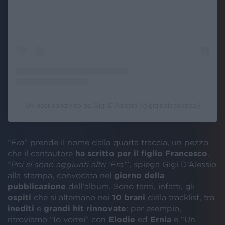
Un post condiviso da Gigi D'Alessio (@gigidalessioreal)
“
Fra
” prende il nome dalla quarta traccia, un pezzo
che il cantautore
ha scritto per il figlio Francesco
.
“
Poi si sono aggiunti altri ‘Fra’
”, spiega Gigi D’Alessio
alla stampa, convocata nel
giorno della
pubblicazione
dell’album. Sono tanti, infatti, gli
ospiti
che si alternano nei
10 brani
della tracklist, tra
inediti
e
grandi hit rinnovate
: per esempio,
ritroviamo “Io vorrei” con
Elodie
ed
Ernia
e “Un