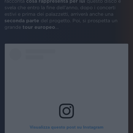
racconta
cosa rappresenta per lui
questo disco e
svela che entro la fine dell’anno, dopo i concerti
estivi e prima dei palazzetti, arriverà anche una
seconda parte
del progetto. Poi, si prospetta un
grande
tour europeo
...
Visualizza questo post su Instagram