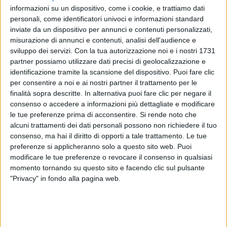
informazioni su un dispositivo, come i cookie, e trattiamo dati
personali, come identificatori univoci e informazioni standard
inviate da un dispositivo per annunci e contenuti personalizzati,
misurazione di annunci e contenuti, analisi dell'audience e
sviluppo dei servizi.
Con la tua autorizzazione noi e i nostri 1731
partner possiamo utilizzare dati precisi di geolocalizzazione e
identificazione tramite la scansione del dispositivo. Puoi fare clic
per consentire a noi e ai nostri partner il trattamento per le
finalità sopra descritte. In alternativa puoi fare clic per negare il
consenso o accedere a informazioni più dettagliate e modificare
le tue preferenze prima di acconsentire.
Si rende noto che
alcuni trattamenti dei dati personali possono non richiedere il tuo
consenso, ma hai il diritto di opporti a tale trattamento. Le tue
preferenze si applicheranno solo a questo sito web. Puoi
modificare le tue preferenze o revocare il consenso in qualsiasi
momento tornando su questo sito e facendo clic sul pulsante
Lo stesso Geolier è presente anche nella
versione
"Privacy" in fondo alla pagina web.
2024
di “
Non mollare mai
”, il successo che apre
“
Fra
”, insieme a
Guè
e
Clementino
: “
Ognuno di loro
ha lanciato un messaggio
”, dice Gigi. E ancora, nel
nuovo progetto c’è un
duetto speciale
con
LDA
,