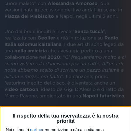
cuore malato” con
Alessandra Amoroso
, due
versioni nate in occasione dei live andati in scena in
Piazza del Plebiscito
a Napoli negli ultimi 2 anni.
Uno dei brani inediti è invece “
Senza tuccà
”,
realizzata con
Geolier
e già in rotazione su
Radio
Italia solomusicaitaliana
. I due artisti sono legati da
una
bella amicizia
che aveva già portato a una
collaborazione nel
2020
: “
Ci frequentiamo molto e ci
siamo visti in sala d’incisione per un caffè. All’una di
notte abbiamo scelto di scrivere un pezzo insieme e
all’una e mezza era finito
”. La canzone, primo
featuring inedito del disco, è diventata anche un
video cartoon
, ideato da Gigi D’Alessio e diretto da
Marco Pavone, ambientato in una
Napoli futuristica
.
Il rispetto della tua riservatezza è la nostra
priorità
Noi e i nostri
partner
memorizziamo e/o accediamo a