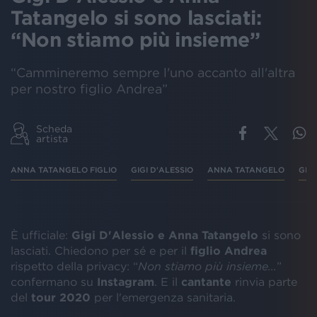
Tatangelo si sono lasciati:
“Non stiamo più insieme”
“Cammineremo sempre l'uno accanto all'altra
per nostro figlio Andrea”
Scheda
artista
ANNA TATANGELO FIGLIO
GIGI D'ALESSIO
ANNA TATANGELO
GIGI
È ufficiale:
Gigi D'Alessio e Anna Tatangelo
si sono
lasciati. Chiedono per sé e per il
figlio
Andrea
rispetto della privacy: “
Non stiamo più insieme...
”
confermano su
Instagram
. E il
cantante
rinvia parte
del
tour 2020
per l'emergenza sanitaria.