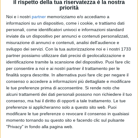
Il rispetto della tua riservatezza è la nostra
dell'artista e i suoi brani senza tempo risuoneranno
priorità
all’
Arena di Verona
per uno
speciale rock show,
Noi e i nostri
partner
memorizziamo e/o accediamo a
così come l'ha definito la rocker.
informazioni su un dispositivo, come i cookie, e trattiamo dati
personali, come identificatori univoci e informazioni standard
inviate da un dispositivo per annunci e contenuti personalizzati,
misurazione di annunci e contenuti, analisi dell'audience e
sviluppo dei servizi.
Con la tua autorizzazione noi e i nostri 1733
partner possiamo utilizzare dati precisi di geolocalizzazione e
identificazione tramite la scansione del dispositivo. Puoi fare clic
per consentire a noi e ai nostri partner il trattamento per le
finalità sopra descritte. In alternativa puoi fare clic per negare il
consenso o accedere a informazioni più dettagliate e modificare
le tue preferenze prima di acconsentire.
Si rende noto che
alcuni trattamenti dei dati personali possono non richiedere il tuo
consenso, ma hai il diritto di opporti a tale trattamento. Le tue
preferenze si applicheranno solo a questo sito web. Puoi
modificare le tue preferenze o revocare il consenso in qualsiasi
momento tornando su questo sito e facendo clic sul pulsante
Visualizza questo post su Instagram
"Privacy" in fondo alla pagina web.