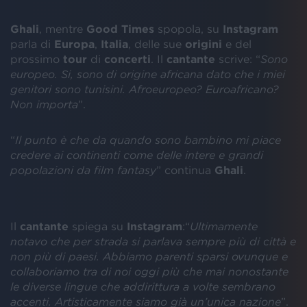
Ghali
, mentre
Good
Times
spopola, su
Instagram
parla di
Europa
,
Italia
, delle sue
origini
e del
prossimo
tour
di
concerti
. Il
cantante
scrive: “
Sono
europeo. Si, sono di origine africana dato che i miei
genitori sono tunisini. Afroeuropeo? Euroafricano?
Non importa
”.
“
Il punto è che da quando sono bambino mi piace
credere ai continenti come delle intere e grandi
popolazioni da film fantasy
” continua
Ghali
.
Il
cantante
spiega su
Instagram
:“
Ultimamente
notavo che per strada si parlava sempre più di città e
non più di paesi. Abbiamo parenti sparsi ovunque e
collaboriamo tra di noi oggi più che mai nonostante
le diverse lingue che addirittura a volte sembrano
accenti. Artisticamente siamo già un’unica nazione
”.