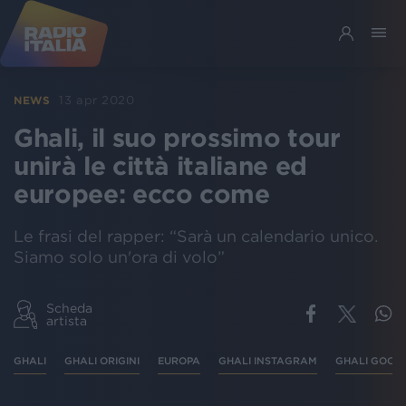
13 apr 2020
NEWS
Ghali, il suo prossimo tour
unirà le città italiane ed
europee: ecco come
Le frasi del rapper: “Sarà un calendario unico.
Siamo solo un'ora di volo”
Scheda
artista
GHALI
GHALI ORIGINI
EUROPA
GHALI INSTAGRAM
GHALI GOOD 