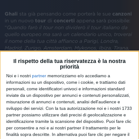
Ghali
sta già pensando come porterà le sue
canzoni
in un nuovo
tour
di
concerti
appena sarà possibile:
“
Quando farò il tour non dividerò il tour italiano da
quello europeo ma sarà un calendario unico, troverai
il nome della tua città affianco a Parigi, Londra,
Madrid, Zurigo, Amsterdam, Mykonos, Ibiza, Tirana,
Bruxelles e tutte le altre. Siamo solo un’ora di volo
”.
Il rispetto della tua riservatezza è la nostra
priorità
In questo momento di emergenza sanitaria
Noi e i nostri
partner
memorizziamo e/o accediamo a
internazionale dovuta al
Coronavirus
, il rapper ha
informazioni su un dispositivo, come i cookie, e trattiamo dati
voluto quindi ricordare le sue
origini
ed esprimere
personali, come identificatori univoci e informazioni standard
un messaggio di unione tra
Italia
,
Europa
e
inviate da un dispositivo per annunci e contenuti personalizzati,
Continenti. Intanto il suo ultimo singolo
Good
Times
misurazione di annunci e contenuti, analisi dell'audience e
impazza in radio e su YouTube.
sviluppo dei servizi.
Con la tua autorizzazione noi e i nostri 1733
partner possiamo utilizzare dati precisi di geolocalizzazione e
identificazione tramite la scansione del dispositivo. Puoi fare clic
per consentire a noi e ai nostri partner il trattamento per le
finalità sopra descritte. In alternativa puoi fare clic per negare il