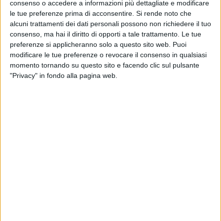
consenso o accedere a informazioni più dettagliate e modificare
le tue preferenze prima di acconsentire.
Si rende noto che
alcuni trattamenti dei dati personali possono non richiedere il tuo
consenso, ma hai il diritto di opporti a tale trattamento. Le tue
GHALI - CARA ITALIA (#RILIVE2019
preferenze si applicheranno solo a questo sito web. Puoi
modificare le tue preferenze o revocare il consenso in qualsiasi
PALERMO)
momento tornando su questo sito e facendo clic sul pulsante
"Privacy" in fondo alla pagina web.
PHOTOGALLERY
INTERVISTA A GHALI
(25/02/2020)