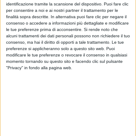
identificazione tramite la scansione del dispositivo. Puoi fare clic
ammesso sottolineando così il suo
forte legame
con
per consentire a noi e ai nostri partner il trattamento per le
la famiglia.
finalità sopra descritte. In alternativa puoi fare clic per negare il
consenso o accedere a informazioni più dettagliate e modificare
Geolier
ha aperto una
pizzeria
(provvisoria) a
le tue preferenze prima di acconsentire.
Si rende noto che
Sanremo. È dunque un esperto di
pizza
che, tra
alcuni trattamenti dei dati personali possono non richiedere il tuo
l’altro, è il cibo più mangiato dagli italiani durante la
consenso, ma hai il diritto di opporti a tale trattamento. Le tue
visione
del Festival. Per lui c’è solo un modo per
preferenze si applicheranno solo a questo sito web. Puoi
mangiarla: con le
mani
. Non va tagliata, ma
modificare le tue preferenze o revocare il consenso in qualsiasi
strappata
. A
Napoli
c’è una regola: si comincia a
momento tornando su questo sito e facendo clic sul pulsante
mangiare quando tutti sono a tavola; per la pizza si
"Privacy" in fondo alla pagina web.
fa però un’eccezione perché è importante
assaporarla
calda
.