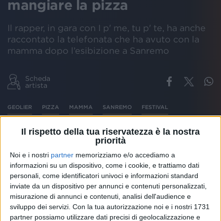
mangiare la pizza
Il rapper, in gara con I p' me, tu p' te, ha anche
raccontato la telefonata che ha avuto con la
mamma dopo l’esibizione a Sanremo
Scheda
artista
GEOLIER
PIZZA
MAMMA
SANREMO
FESTIVAL
Il rispetto della tua riservatezza è la nostra
priorità
Dopo la sua
prima esibizione
al
Festival
di
Noi e i nostri
partner
memorizziamo e/o accediamo a
Sanremo
con
I p' me, tu p' te
,
Geolier
ha sentito
informazioni su un dispositivo, come i cookie, e trattiamo dati
telefonicamente sua
mamma
che… urlava dalla gioia.
personali, come identificatori univoci e informazioni standard
“
L’ho chiamata stamattina. Si è ripresa e ci ho
inviate da un dispositivo per annunci e contenuti personalizzati,
parlato
”, ha raccontato nella
videointervista
misurazione di annunci e contenuti, analisi dell'audience e
#atupertu
. “
Noi facciamo tutto per la nostra famiglia.
sviluppo dei servizi.
Con la tua autorizzazione noi e i nostri 1731
Se loro sono contenti, io posso solo essere felice
”, ha
partner possiamo utilizzare dati precisi di geolocalizzazione e