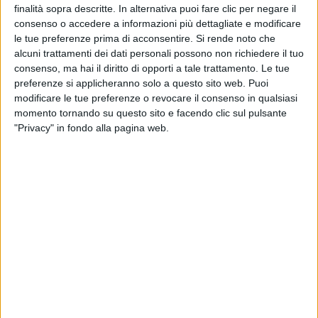
finalità sopra descritte. In alternativa puoi fare clic per negare il
consenso o accedere a informazioni più dettagliate e modificare
le tue preferenze prima di acconsentire.
Si rende noto che
alcuni trattamenti dei dati personali possono non richiedere il tuo
consenso, ma hai il diritto di opporti a tale trattamento. Le tue
preferenze si applicheranno solo a questo sito web. Puoi
modificare le tue preferenze o revocare il consenso in qualsiasi
Un post condiviso da GAZZELLE (@gazzelle__)
momento tornando su questo sito e facendo clic sul pulsante
"Privacy" in fondo alla pagina web.
L'annuncio, anticipato da alcuni simpatici
video
in
cui
Gazzelle
si mischiava tra turisti stranieri delle
prestigiose location, è arrivato dal
palco dell'Arena
di Verona
, dove ieri (16 maggio) il cantautore ha
debuttato con un concerto tutto suo. Nel corso della
serata, ovviamente
sold out
,
Gazzelle
è stato
raggiunto da
due ospiti a sorpresa
:
Fulminacci
, già
al suo fianco durante la serata delle cover dell'ultimo
Festival di Sanremo
, e
Marco Mengoni
, con cui ha
duettato sulle note di “
Il meno possibile
” (2021).