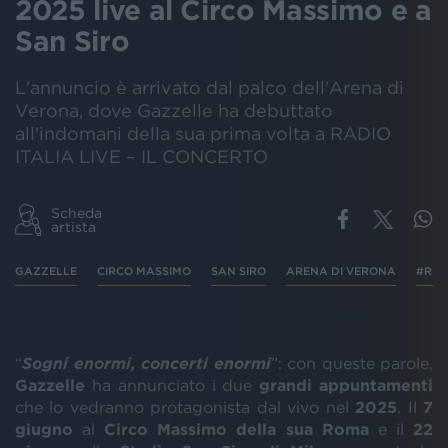
2025 live al Circo Massimo e a
San Siro
L'annuncio è arrivato dal palco dell'Arena di
Verona, dove Gazzelle ha debuttato
all'indomani della sua prima volta a RADIO
ITALIA LIVE – IL CONCERTO
Scheda
artista
GAZZELLE
CIRCO MASSIMO
SAN SIRO
ARENA DI VERONA
#RILI
“
Sogni enormi, concerti enormi
”: con queste parole,
Gazzelle
ha annunciato i due
grandi appuntamenti
che lo vedranno protagonista dal vivo nel
2025
. Il
7
giugno
al
Circo Massimo della sua Roma
e il
22