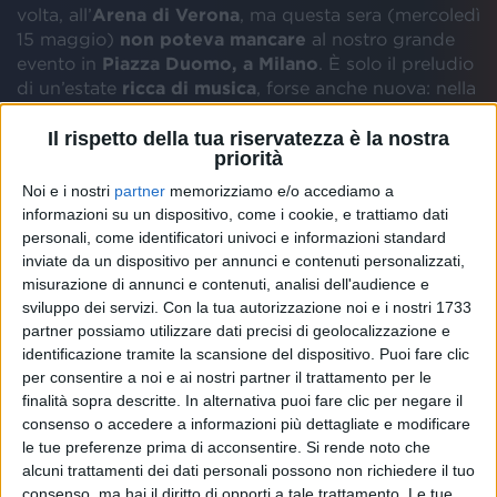
volta, all’
Arena di Verona
, ma questa sera (mercoledì
15 maggio)
non poteva mancare
al nostro grande
evento in
Piazza Duomo, a Milano
. È solo il preludio
di un’estate
ricca di musica
, forse anche nuova: nella
video-intervista #atupertu
con la nostra Redazione,
Gazzelle riflette anche se
portare in tour con sé il
Il rispetto della tua riservatezza è la nostra
priorità
cane Bruce
.
Noi e i nostri
partner
memorizziamo e/o accediamo a
informazioni su un dispositivo, come i cookie, e trattiamo dati
Siamo abituati agli
occhiali da sole
, ma i
capelli
personali, come identificatori univoci e informazioni standard
biondi
sono una novità degli ultimi giorni: Gazzelle si
inviate da un dispositivo per annunci e contenuti personalizzati,
presenta così alle nostre telecamere e,
con questo
misurazione di annunci e contenuti, analisi dell'audience e
look
, si esibirà prima in Piazza Duomo e subito dopo
sviluppo dei servizi.
Con la tua autorizzazione noi e i nostri 1733
all’Arena di Verona. “
Gli occhiali li porto sempre, i
partner possiamo utilizzare dati precisi di geolocalizzazione e
capelli invece sono stati una scelta impulsiva
”,
identificazione tramite la scansione del dispositivo. Puoi fare clic
racconta in occasione delle prove per
RADIO ITALIA
per consentire a noi e ai nostri partner il trattamento per le
LIVE - IL CONCERTO
: “
Mi sono svegliato una
finalità sopra descritte. In alternativa puoi fare clic per negare il
mattina e ho detto... mi faccio biondo!
”.
consenso o accedere a informazioni più dettagliate e modificare
le tue preferenze prima di acconsentire.
Si rende noto che
Neanche a dirlo, dopo i sold out di tutte le date nei
alcuni trattamenti dei dati personali possono non richiedere il tuo
consenso, ma hai il diritto di opporti a tale trattamento. Le tue
palazzetti,
anche l’Arena è completamente esaurita
: