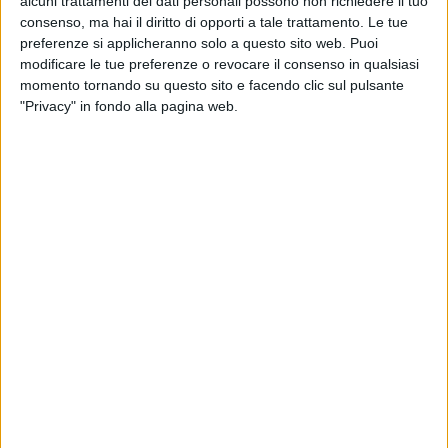
alcuni trattamenti dei dati personali possono non richiedere il tuo
consenso, ma hai il diritto di opporti a tale trattamento. Le tue
preferenze si applicheranno solo a questo sito web. Puoi
modificare le tue preferenze o revocare il consenso in qualsiasi
momento tornando su questo sito e facendo clic sul pulsante
"Privacy" in fondo alla pagina web.
Un post condiviso da Radio Italia (@radioitalia)
"
Che bello essere qui con voi, stasera vi chiamo io!
":
con queste parole ha introdotto il suo brano
sanremese "
Chiamo io chiami tu
". Per l'occasione,
Gaia
è stata raggiunta sul palco dalle ballerine, che
hanno conferito ancora più dinamismo alla sua già
movimentata esibizione.
Gaia
ha infine concluso l'esibizione con "
Sesso e