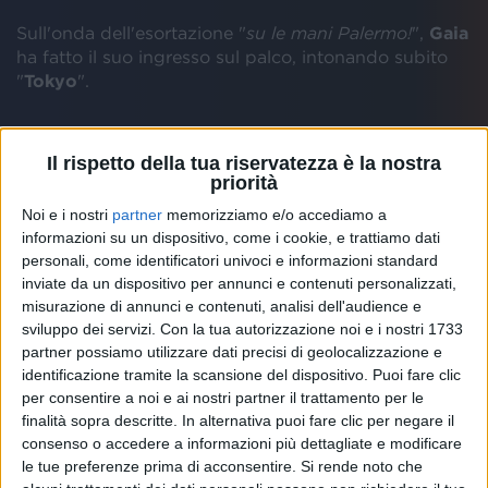
Sull'onda dell'esortazione "
su le mani Palermo!
",
Gaia
ha fatto il suo ingresso sul palco, intonando subito
"
Tokyo
".
Il rispetto della tua riservatezza è la nostra
priorità
Noi e i nostri
partner
memorizziamo e/o accediamo a
informazioni su un dispositivo, come i cookie, e trattiamo dati
personali, come identificatori univoci e informazioni standard
inviate da un dispositivo per annunci e contenuti personalizzati,
misurazione di annunci e contenuti, analisi dell'audience e
sviluppo dei servizi.
Con la tua autorizzazione noi e i nostri 1733
partner possiamo utilizzare dati precisi di geolocalizzazione e
identificazione tramite la scansione del dispositivo. Puoi fare clic
per consentire a noi e ai nostri partner il trattamento per le
finalità sopra descritte. In alternativa puoi fare clic per negare il
consenso o accedere a informazioni più dettagliate e modificare
Visualizza questo post su Instagram
le tue preferenze prima di acconsentire.
Si rende noto che