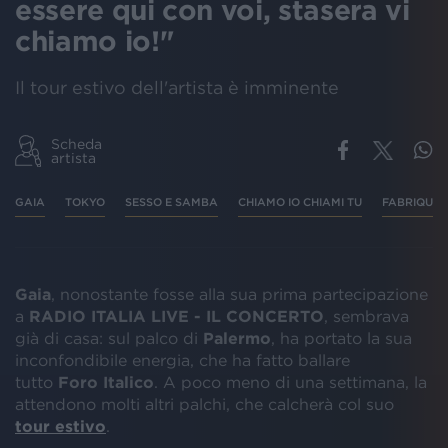
essere qui con voi, stasera vi
chiamo io!"
Il tour estivo dell'artista è imminente
Scheda
artista
GAIA
TOKYO
SESSO E SAMBA
CHIAMO IO CHIAMI TU
FABRIQUE
Gaia
, nonostante fosse alla sua prima partecipazione
a
RADIO ITALIA LIVE - IL CONCERTO
, sembrava
già di casa: sul palco di
Palermo
, ha portato la sua
inconfondibile energia, che ha fatto ballare
tutto
Foro Italico
. A poco meno di una settimana, la
attendono molti altri palchi, che calcherà col suo
tour estivo
.