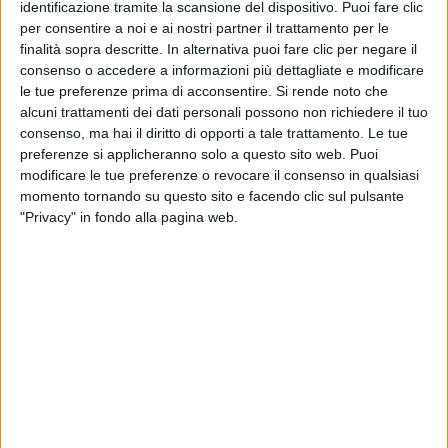
identificazione tramite la scansione del dispositivo. Puoi fare clic
per consentire a noi e ai nostri partner il trattamento per le
“Il cielo non ci vuole” fa muovere?
finalità sopra descritte. In alternativa puoi fare clic per negare il
Sì, la canzone è molto ritmata, anche se non segue il
consenso o accedere a informazioni più dettagliate e modificare
viaggio musicale del reggaeton: ha più ritmi house,
le tue preferenze prima di acconsentire.
Si rende noto che
però sì, si balla assolutamente... Si piange e si balla.
alcuni trattamenti dei dati personali possono non richiedere il tuo
consenso, ma hai il diritto di opporti a tale trattamento. Le tue
preferenze si applicheranno solo a questo sito web. Puoi
modificare le tue preferenze o revocare il consenso in qualsiasi
momento tornando su questo sito e facendo clic sul pulsante
"Privacy" in fondo alla pagina web.
Visualizza questo post su Instagram