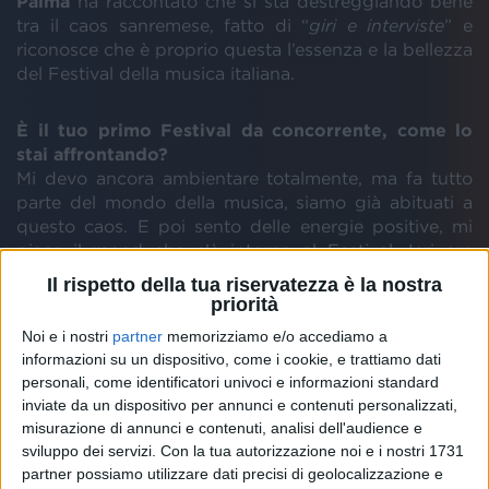
Palma
ha raccontato che si sta destreggiando bene
tra il caos sanremese, fatto di “
giri e interviste
” e
riconosce che è proprio questa l’essenza e la bellezza
del Festival della musica italiana.
È il tuo primo Festival da concorrente, come lo
stai affrontando?
Mi devo ancora ambientare totalmente, ma fa tutto
parte del mondo della musica, siamo già abituati a
questo caos. E poi sento delle energie positive, mi
piace il mood che c’è intorno al Festival. Ieri ero
proprio nel panico, perché ho prima bisogno di
Il rispetto della tua riservatezza è la nostra
capire dove mi trovo, mentre ora sono sereno… Dico
priorità
così e poi magari salgo sul palco in lacrime!
Noi e i nostri
partner
memorizziamo e/o accediamo a
informazioni su un dispositivo, come i cookie, e trattiamo dati
E come hai dormito? Hai fatto sogni sul Festival?
personali, come identificatori univoci e informazioni standard
Ho dormito tranquillo perché ho preso il festival
inviate da un dispositivo per annunci e contenuti personalizzati,
come una gara con me stesso, voglio dare il massimo
misurazione di annunci e contenuti, analisi dell'audience e
per me e cantare una canzone che per me significa
sviluppo dei servizi.
Con la tua autorizzazione noi e i nostri 1731
partner possiamo utilizzare dati precisi di geolocalizzazione e
molto. Voglio godermi questi giorni.