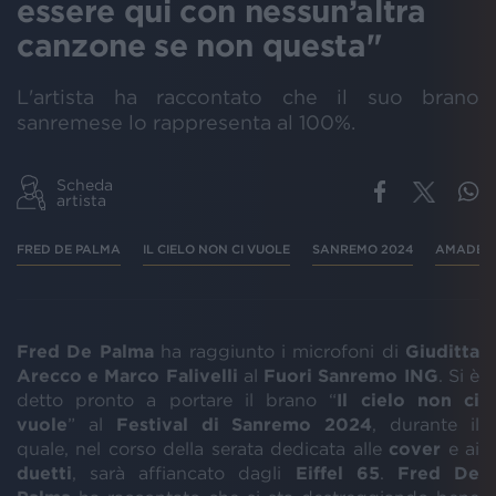
essere qui con nessun’altra
canzone se non questa"
L'artista ha raccontato che il suo brano
sanremese lo rappresenta al 100%.
Scheda
artista
FRED DE PALMA
IL CIELO NON CI VUOLE
SANREMO 2024
AMADEU
Fred De Palma
ha raggiunto i microfoni di
Giuditta
Arecco e Marco Falivelli
al
Fuori Sanremo ING
. Si è
detto pronto a portare il brano “
Il cielo non ci
vuole
” al
Festival di Sanremo 2024
, durante il
quale, nel corso della serata dedicata alle
cover
e ai
duetti
, sarà affiancato dagli
Eiffel
65
.
Fred
De