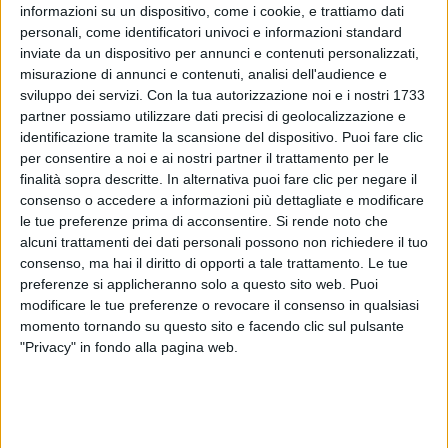
informazioni su un dispositivo, come i cookie, e trattiamo dati
INTERVISTA A FRANCESCO
personali, come identificatori univoci e informazioni standard
GABBANI (06/05/2024)
inviate da un dispositivo per annunci e contenuti personalizzati,
misurazione di annunci e contenuti, analisi dell'audience e
sviluppo dei servizi.
Con la tua autorizzazione noi e i nostri 1733
17
FOTO
partner possiamo utilizzare dati precisi di geolocalizzazione e
identificazione tramite la scansione del dispositivo. Puoi fare clic
per consentire a noi e ai nostri partner il trattamento per le
Quest’anno sono 10 anni tondi dall’uscita del tuo
finalità sopra descritte. In alternativa puoi fare clic per negare il
primo album, "Greitist Iz": cosa è rimasto di quel
consenso o accedere a informazioni più dettagliate e modificare
le tue preferenze prima di acconsentire.
Si rende noto che
Francesco e cosa è cambiato?
alcuni trattamenti dei dati personali possono non richiedere il tuo
È rimasto sicuramente tanto della componente
consenso, ma hai il diritto di opporti a tale trattamento. Le tue
fondamentale. Questo è l’anniversario di un album
preferenze si applicheranno solo a questo sito web. Puoi
meno conosciuto, antecedente al successo. Non è
modificare le tue preferenze o revocare il consenso in qualsiasi
cambiato tanto, il mio approccio a fare musica, la
momento tornando su questo sito e facendo clic sul pulsante
leva è sempre la solita, che poi è semplicemente
"Privacy" in fondo alla pagina web.
un’autenticità di approccio, di poca costruzione.
Quindi quello non è cambiato, continuo a fare
musica con lo stesso approccio, cercando il
sentimento che avevo ai tempi di quel disco. È ovvio
che Francesco essere umano è cambiato, mi auguro