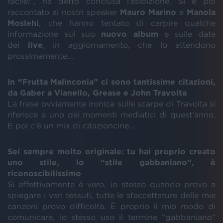
facile!
”, ha detto conclusa l’esibizione. Si è poi
raccontato ai nostri speaker
Mauro
Marino
e
Manola
Moslehi
, che hanno tentato di carpire qualche
informazione sul suo
nuovo album
e sulle date
dei
live
, in aggiornamento, che lo attendono
prossimamente...
In “Frutta Malinconia” ci sono tantissime citazioni,
da Gaber a Vianello, Grease e John Travolta
La frase ovviamente ironica sulle scarpe di Travolta si
riferisce a uno dei momenti mediatici di quest’anno.
E poi c’è un mix di citazioncine...
Sei sempre molto originale: tu hai proprio creato
uno stile, lo “stile gabbaniano”, è
riconoscibilissimo
Sì effettivamente è vero, io stesso quando provo a
spiegare i vari tessuti, tutte le sfaccettature delle mie
canzoni provo difficoltà. È proprio il mio modo di
comunicare, io stesso uso il termine “gabbaniano”