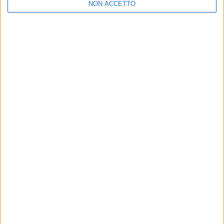
NON ACCETTO
Ci puoi anticipare qualcosa sui live? Sulla scaletta