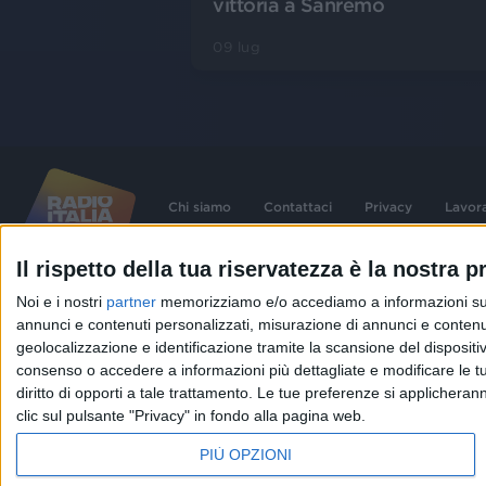
vittoria a Sanremo
09 lug
Chi siamo
Contattaci
Privacy
Lavor
Il rispetto della tua riservatezza è la nostra pr
©
2026
RADIO ITALIA S.p.A. P.IVA 06832230152 | Tutti i diritti riservati. Per le
Noi e i nostri
partner
memorizziamo e/o accediamo a informazioni su un 
contenute nel sito sono stati assolti gli obblighi derivanti dalla normativa dei diritt
connessi.
annunci e contenuti personalizzati, misurazione di annunci e contenuti
Capitale Sociale € 580.000,00 interamente versato. Iscr. Reg. Imprese Milano - C
geolocalizzazione e identificazione tramite la scansione del dispositivo.
06832230152. Iscritta al R.E.A. di Milano al n° 1125258. Testata giornalistica Reg
1987.
consenso o accedere a informazioni più dettagliate e modificare le t
diritto di opporti a tale trattamento. Le tue preferenze si applicher
clic sul pulsante "Privacy" in fondo alla pagina web.
PIÙ OPZIONI
IN ONDA