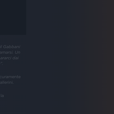
 il Gabbani
gamarsi. Un
ararci dai
”.
icuramente
llerini.
la