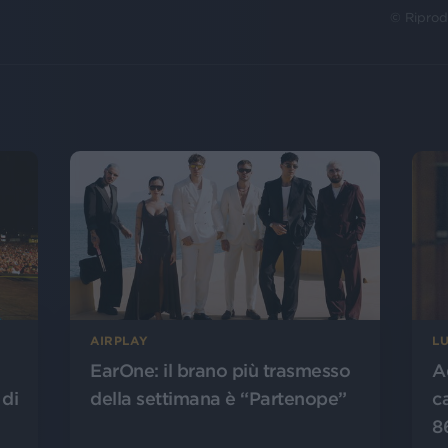
© Riprod
AIRPLAY
L
EarOne: il brano più trasmesso
A
 di
della settimana è “Partenope”
c
8