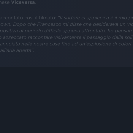
mese
Viceversa
.
ccontato così il filmato:
“Il sudore ci appiccica è il mio p
down. Dopo che Francesco mi disse che desiderava un vi
positiva al periodo difficile appena affrontato, ho pensat
 azzeccato raccontare visivamente il passaggio dalla sol
nnoiata nelle nostre case fino ad un'esplosione di colori 
ll’aria aperta”.