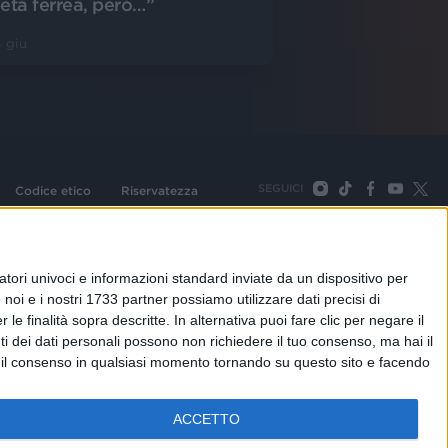
ieta ferrea, però…”
 giu
SEGUICI
Codice etico
Riservatezza
093 Cologno Monzese (Mi) |Tel. +39 02 254441 | Fax +39
TORNA SU
tori univoci e informazioni standard inviate da un dispositivo per
noi e i nostri 1733 partner possiamo utilizzare dati precisi di
le finalità sopra descritte. In alternativa puoi fare clic per negare il
i dei dati personali possono non richiedere il tuo consenso, ma hai il
re il consenso in qualsiasi momento tornando su questo sito e facendo
ACCETTO
adioitalia
Webradio
Radioitalia TV
Radio Italia Live