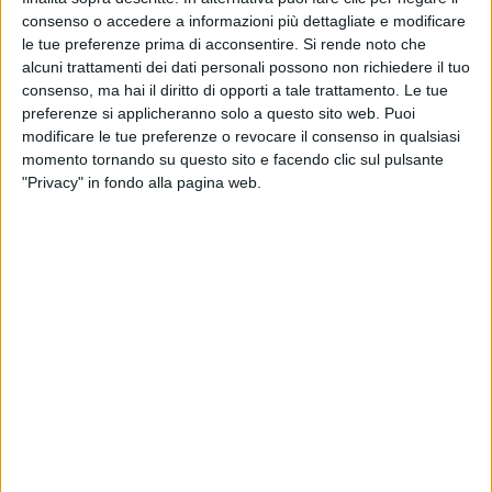
consenso o accedere a informazioni più dettagliate e modificare
le tue preferenze prima di acconsentire.
Si rende noto che
alcuni trattamenti dei dati personali possono non richiedere il tuo
FRANCESCO GABBANI A RADIO ITALIA
consenso, ma hai il diritto di opporti a tale trattamento. Le tue
LIVE ESTATE (BRAVO CLUB BAIA DI
preferenze si applicheranno solo a questo sito web. Puoi
TINDARI)
modificare le tue preferenze o revocare il consenso in qualsiasi
momento tornando su questo sito e facendo clic sul pulsante
"Privacy" in fondo alla pagina web.
PHOTOGALLERY
FRANCESCO GABBANI A RADIO
ITALIA LIVE ESTATE (BRAVO CLUB
BAIA DI TINDARI)