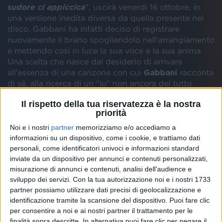
sudore ci appiccica
”, uscirà venerdì 16 ottobre, in
una versione inedita diversa da quella presente nel
disco. Gabbani ha infatti deciso di registrare
nuovamente il brano spogliandolo nell'arrangiamento
e mettendo così in luce la sua voce e la sua anima.
Una scelta che nasce dal desiderio di arrivare
all'essenza di una canzone con cui
Gabbani
racconta
di sé, alla ricerca di un “io” non ancora del tutto
trovato. Nasce quindi un dialogo immaginario tra il
Il rispetto della tua riservatezza è la nostra
cantautore e
Albert Einstein
, padre della teoria della
priorità
relatività, che invita proprio a tener sempre presente
un presupposto fondamentale: tutto è relativo. Ne
Noi e i nostri
partner
memorizziamo e/o accediamo a
deriva così l’importanza del mettersi costantemente
informazioni su un dispositivo, come i cookie, e trattiamo dati
personali, come identificatori univoci e informazioni standard
in discussione, nella percezione di sé e di come si
inviate da un dispositivo per annunci e contenuti personalizzati,
viene visti, continuando nel contempo ad osservare
misurazione di annunci e contenuti, analisi dell'audience e
la società e i risvolti politici che la influenzano.
sviluppo dei servizi.
Con la tua autorizzazione noi e i nostri 1733
partner possiamo utilizzare dati precisi di geolocalizzazione e
identificazione tramite la scansione del dispositivo. Puoi fare clic
per consentire a noi e ai nostri partner il trattamento per le
finalità sopra descritte. In alternativa puoi fare clic per negare il