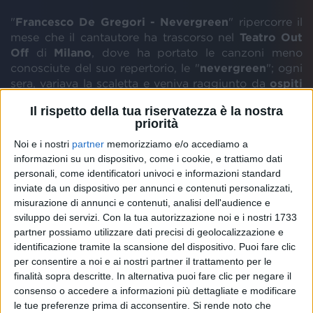
"
Francesco De Gregori - Nevergreen
" ripercorre il
mese che il cantautore ha trascorso nel
Teatro
Out
Off
di
Milano
, dove ha portato le canzoni meno
conosciute del suo repertorio, le "
nevergreen
"; ogni
sera, variava la scaletta e veniva raggiunto da
ospiti
a sorpresa.
Il rispetto della tua riservatezza è la nostra
priorità
"
Francesco De Gregori - Nevergreen
" verrà
Noi e i nostri
partner
memorizziamo e/o accediamo a
presentato in anteprima Fuori Concorso alla
informazioni su un dispositivo, come i cookie, e trattiamo dati
82esima Mostra Internazionale d'Arte
personali, come identificatori univoci e informazioni standard
Cinematografica di Venezia
, dopodiché sarà
inviate da un dispositivo per annunci e contenuti personalizzati,
disponibile in sala dall'11 al 17 settembre.
misurazione di annunci e contenuti, analisi dell'audience e
sviluppo dei servizi.
Con la tua autorizzazione noi e i nostri 1733
partner possiamo utilizzare dati precisi di geolocalizzazione e
identificazione tramite la scansione del dispositivo. Puoi fare clic
per consentire a noi e ai nostri partner il trattamento per le
finalità sopra descritte. In alternativa puoi fare clic per negare il
consenso o accedere a informazioni più dettagliate e modificare
le tue preferenze prima di acconsentire.
Si rende noto che