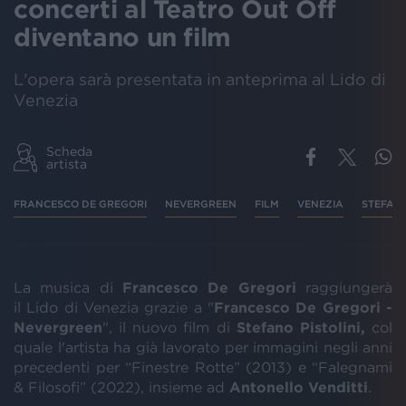
concerti al Teatro Out Off
diventano un film
L'opera sarà presentata in anteprima al Lido di
Venezia
Scheda
artista
FRANCESCO DE GREGORI
NEVERGREEN
FILM
VENEZIA
STEFANO
La musica di
Francesco De Gregori
raggiungerà
il Lido di Venezia grazie a "
Francesco De Gregori -
Nevergreen
", il nuovo film di
Stefano
Pistolini,
col
quale l'artista ha già lavorato per immagini negli anni
precedenti per “Finestre Rotte” (2013) e “Falegnami
& Filosofi” (2022), insieme ad
Antonello
Venditti
.