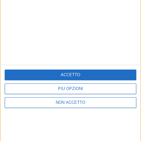
di
Maria Vittoria Pezzoni
© Riproduzione riservata
Ultime news
Vedi tutte
ACCETTO
PIÙ OPZIONI
NON ACCETTO