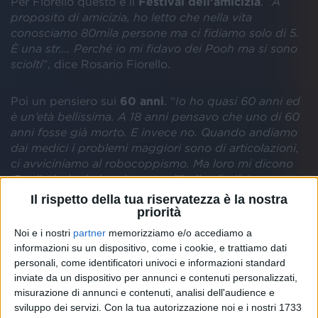
Per Fiorello questo è il
Festival dell’amicizia
. “
A
proposito di amicizia, ho letto che nella vita
conosciamo 80mila persone ma ci fidiamo solo di 5.
È una str…. Perché io mi fidavo dei Pooh ma si sono
sciolti
”, dice Rosario Fiorello.
Poi un pensiero sui
60 anni
. “
Io ho quasi 60 anni ed
è un’età bellissima. A 18 anni pensavo che uno di 60
anni fosse già morto. E invece no. Quando andiamo
dai medici i problemi maggiori sono di articolazioni,
ci avviciniamo al robocoppismo. Ma loro mi dicono
‘Per l’età che hai, va bene così
’”, dice l’artista.
Il rispetto della tua riservatezza è la nostra
priorità
Fiorello espone poi un altro problema: “
Mi sta
colpendo sta cosa dell’anzianità. Io ogni 5 minuti
Noi e i nostri
partner
memorizziamo e/o accediamo a
devo andare in bagno, sembro un golden retriever
”.
informazioni su un dispositivo, come i cookie, e trattiamo dati
Da qui nasce un siparietto divertente.
personali, come identificatori univoci e informazioni standard
inviate da un dispositivo per annunci e contenuti personalizzati,
misurazione di annunci e contenuti, analisi dell'audience e
sviluppo dei servizi.
Con la tua autorizzazione noi e i nostri 1733