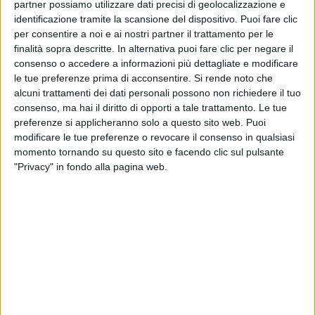
partner possiamo utilizzare dati precisi di geolocalizzazione e
identificazione tramite la scansione del dispositivo. Puoi fare clic
per consentire a noi e ai nostri partner il trattamento per le
finalità sopra descritte. In alternativa puoi fare clic per negare il
consenso o accedere a informazioni più dettagliate e modificare
le tue preferenze prima di acconsentire.
Si rende noto che
alcuni trattamenti dei dati personali possono non richiedere il tuo
consenso, ma hai il diritto di opporti a tale trattamento. Le tue
preferenze si applicheranno solo a questo sito web. Puoi
modificare le tue preferenze o revocare il consenso in qualsiasi
momento tornando su questo sito e facendo clic sul pulsante
"Privacy" in fondo alla pagina web.
Amadeus
presenta quindi sul palco un cantante,
produttore di grandi artisti tra cui
Bocelli
,
Celine
Dion
, con nomination agli
Oscar
, ai
Grammy
,
ambasciatore per la canzone italiana nel mondo:
Tony Renis
.
Tony Renis però si rivolge così a Fiorello: “
Non sono